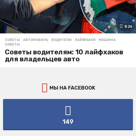
8.2k
СОВЕТЫ
АВТОМОБИЛЬ
,
ВОДИТЕЛИ
,
ЛАЙФХАКИ
,
МАШИНА
,
СОВЕТЫ
Советы водителям: 10 лайфхаков
для владельцев авто
МЫ НА FACEBOOK
149