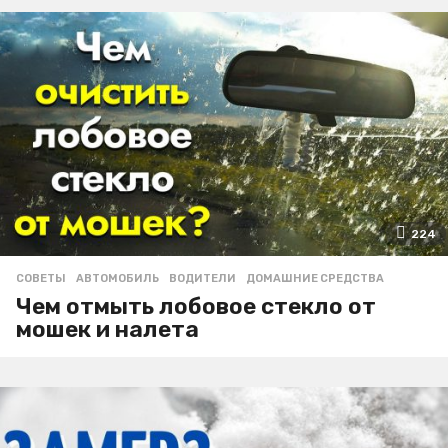
224
СОВЕТЫ
АВТОМОБИЛЬ
,
ВОДИТЕЛИ
,
ДОМАШНИЕ СРЕДСТВА
Чем отмыть лобовое стекло от
мошек и налета