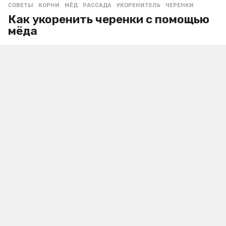
СОВЕТЫ
КОРНИ
,
МЁД
,
РАССАДА
,
УКОРЕНИТЕЛЬ
,
ЧЕРЕНКИ
Как укоренить черенки с помощью
мёда