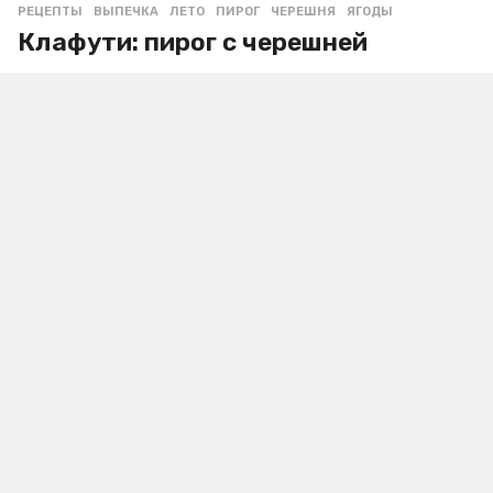
РЕЦЕПТЫ
ВЫПЕЧКА
,
ЛЕТО
,
ПИРОГ
,
ЧЕРЕШНЯ
,
ЯГОДЫ
Клафути: пирог с черешней