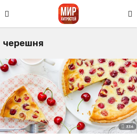
черешня
336