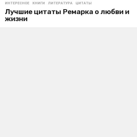
ИНТЕРЕСНОЕ
КНИГИ
,
ЛИТЕРАТУРА
,
ЦИТАТЫ
Лучшие цитаты Ремарка о любви и
жизни