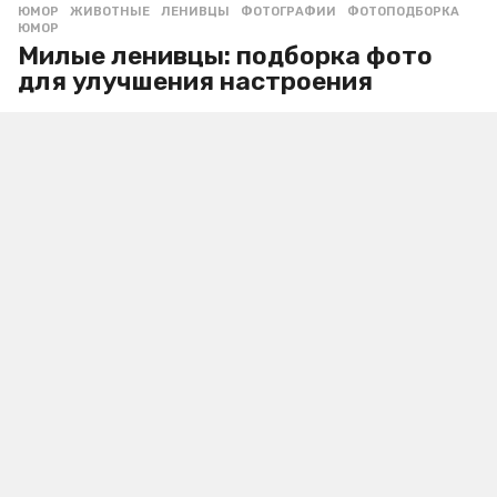
ЮМОР
ЖИВОТНЫЕ
,
ЛЕНИВЦЫ
,
ФОТОГРАФИИ
,
ФОТОПОДБОРКА
,
ЮМОР
Милые ленивцы: подборка фото
для улучшения настроения