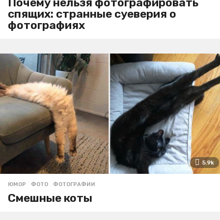
Почему нельзя фотографировать
спящих: странные суеверия о
фотографиях
5.9k
ЮМОР
ФОТО
,
ФОТОГРАФИИ
Смешные коты