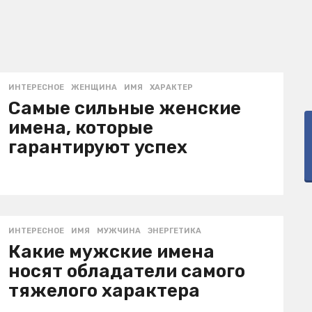
ИНТЕРЕСНОЕ
ЖЕНЩИНА
,
ИМЯ
,
ХАРАКТЕР
Самые сильные женские
имена, которые
гарантируют успех
ИНТЕРЕСНОЕ
ИМЯ
,
МУЖЧИНА
,
ЭНЕРГЕТИКА
Какие мужские имена
носят обладатели самого
тяжелого характера