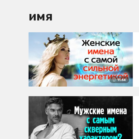
имя
11.6k