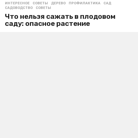
ИНТЕРЕСНОЕ
,
СОВЕТЫ
ДЕРЕВО
,
ПРОФИЛАКТИКА
,
САД
,
САДОВОДСТВО
,
СОВЕТЫ
Что нельзя сажать в плодовом
саду: опасное растение