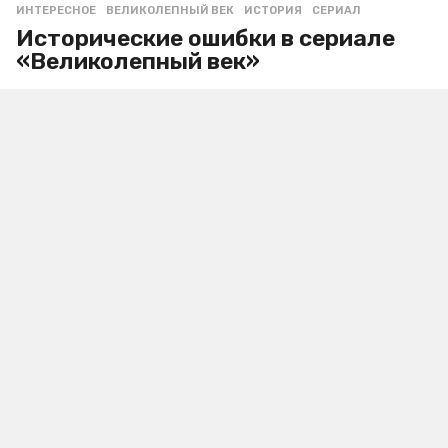
ИНТЕРЕСНОЕ
ВЕЛИКОЛЕПНЫЙ ВЕК
,
ИСТОРИЯ
,
СЕРИАЛ
Исторические ошибки в сериале
«Великолепный век»