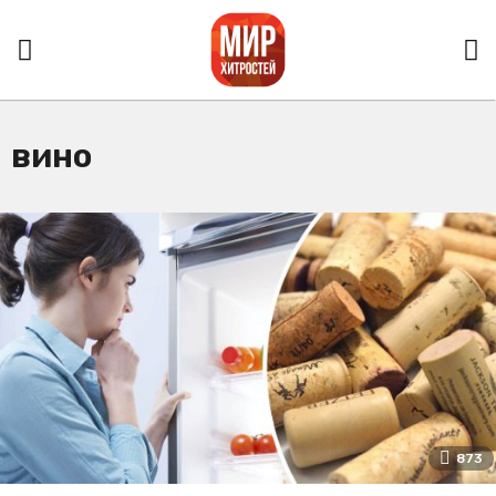
вино
873