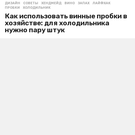
ДИЗАЙН
,
СОВЕТЫ
,
ХЕНДМЕЙД
ВИНО
,
ЗАПАХ
,
ЛАЙФХАК
,
ПРОБКИ
,
ХОЛОДИЛЬНИК
Как использовать винные пробки в
хозяйстве: для холодильника
нужно пару штук