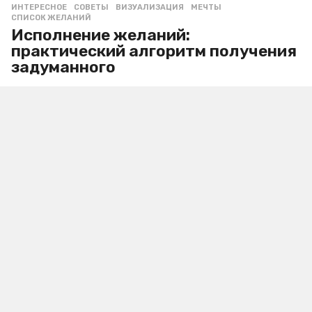
ИНТЕРЕСНОЕ
,
СОВЕТЫ
ВИЗУАЛИЗАЦИЯ
,
МЕЧТЫ
,
СПИСОК ЖЕЛАНИЙ
Исполнение желаний:
практический алгоритм получения
задуманного