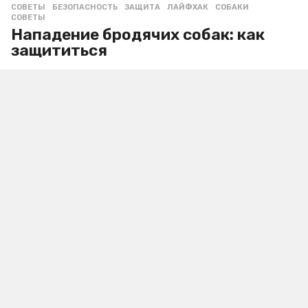
СОВЕТЫ
БЕЗОПАСНОСТЬ
,
ЗАЩИТА
,
ЛАЙФХАК
,
СОБАКИ
,
СОВЕТЫ
Нападение бродячих собак: как
защититься