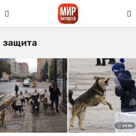
защита
69.8k