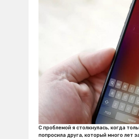
с
т
е
й
С проблемой я столкнулась, когда толь
попросила друга, который много лет з