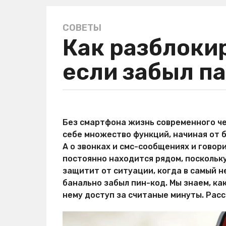
СОВЕТЫ
3
Как разблоки
г
о
если забыл па
д
а
a
g
а
o
в
Без смартфона жизнь современного че
3
т
себе множество функций, начиная от 
о
г
р
А о звонках и смс-сообщениях и говор
о
М
постоянно находится рядом, поскольку
д
и
защитит от ситуации, когда в самый 
р
а
Х
банально забыл пин-код. Мы знаем, ка
a
и
нему доступ за считаные минуты. Расс
g
т
o
р
о