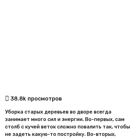
o
а
38.8k
просмотров
в
т
Уборка старых деревьев во дворе всегда
о
р
занимает много сил и энергии. Во-первых, сам
М
столб с кучей веток сложно повалить так, чтобы
и
не задеть какую-то постройку. Во-вторых,
р