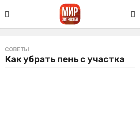
СОВЕТЫ
5
Как убрать пень с участка
л
е
т
a
g
o
5
л
е
т
a
g