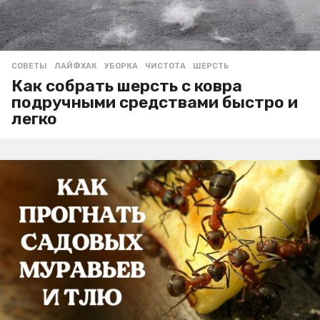
СОВЕТЫ
ЛАЙФХАК
,
УБОРКА
,
ЧИСТОТА
,
ШЕРСТЬ
Как собрать шерсть с ковра
подручными средствами быстро и
легко