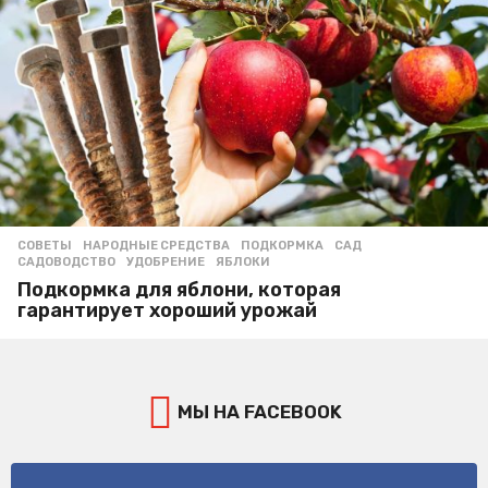
СОВЕТЫ
НАРОДНЫЕ СРЕДСТВА
,
ПОДКОРМКА
,
САД
,
САДОВОДСТВО
,
УДОБРЕНИЕ
,
ЯБЛОКИ
Подкормка для яблони, которая
гарантирует хороший урожай
МЫ НА FACEBOOK