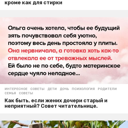
кроме как для стирки
ИНТЕРЕСНОЕ
,
СОВЕТЫ
ДЕТИ
,
ДОЧЬ
,
ПСИХОЛОГИЯ
,
РОДИТЕЛИ
,
СЕМЬЯ
,
СОВЕТЫ
Как быть, если жених дочери старый и
неприятный? Совет читательнице.