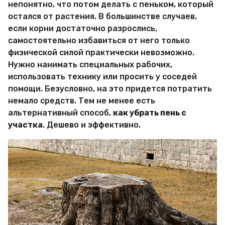
непонятно, что потом делать с пеньком, который
Х
и
остался от растения. В большинстве случаев,
т
если корни достаточно разрослись,
р
самостоятельно избавиться от него только
о
физической силой практически невозможно.
с
т
Нужно нанимать специальных рабочих,
е
использовать технику или просить у соседей
й
помощи. Безусловно, на это придется потратить
немало средств. Тем не менее есть
альтернативный способ,
как убрать пень с
участка
. Дешево и эффективно.