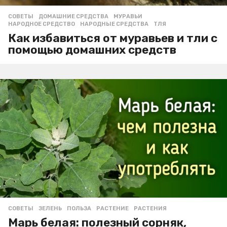
СОВЕТЫ
ДОМАШНИЕ СРЕДСТВА
,
МУРАВЬИ
,
НАРОДНОЕ СРЕДСТВО
,
НАРОДНЫЕ СРЕДСТВА
,
ТЛЯ
Как избавиться от муравьев и тли с
помощью домашних средств
СОВЕТЫ
ЗЕЛЕНЬ
,
ПОЛЬЗА
,
РАСТЕНИЕ
,
РАСТЕНИЯ
Марь белая: полезный сорняк,