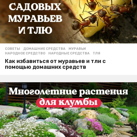
СОВЕТЫ
ДОМАШНИЕ СРЕДСТВА
,
МУРАВЬИ
,
НАРОДНОЕ СРЕДСТВО
,
НАРОДНЫЕ СРЕДСТВА
,
ТЛЯ
Как избавиться от муравьев и тли с
помощью домашних средств