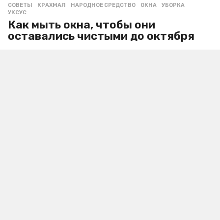
СОВЕТЫ
КРАХМАЛ
,
НАРОДНОЕ СРЕДСТВО
,
ОКНА
,
УБОРКА
,
УКСУС
Как мыть окна, чтобы они
оставались чистыми до октября