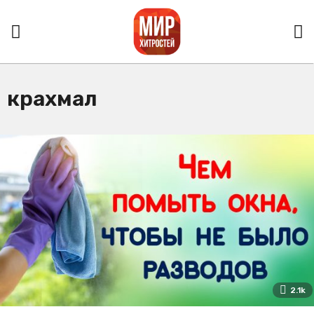
крахмал
2.1k