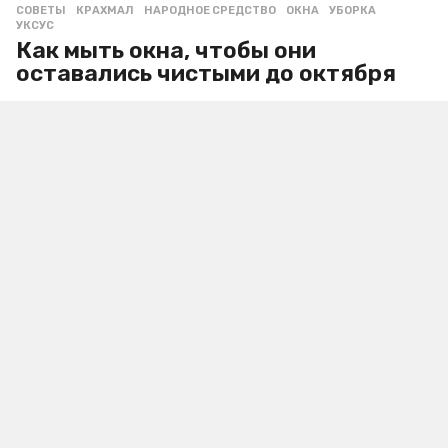
СОВЕТЫ
КРАХМАЛ
,
НАРОДНОЕ СРЕДСТВО
,
ОКНА
,
УБОРКА
,
УКСУС
Как мыть окна, чтобы они
оставались чистыми до октября