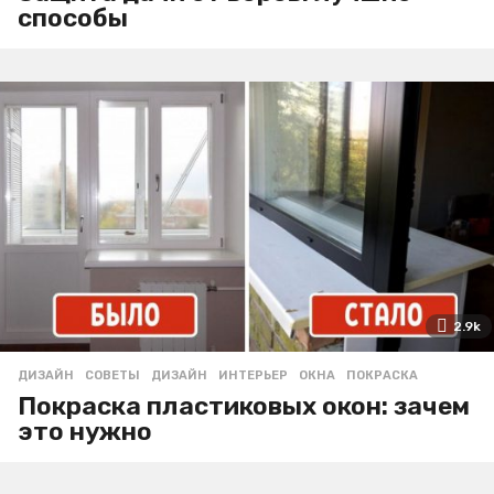
способы
2.9k
ДИЗАЙН
,
СОВЕТЫ
ДИЗАЙН
,
ИНТЕРЬЕР
,
ОКНА
,
ПОКРАСКА
Покраска пластиковых окон: зачем
это нужно