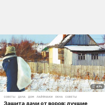
6.9k
СОВЕТЫ
ДАЧА
,
ДОМ
,
ЛАЙФХАКИ
,
ОКНА
,
СОВЕТЫ
Защита дачи от воров: лучшие