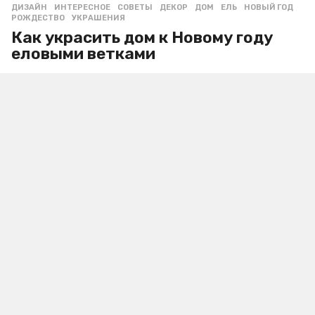
ДИЗАЙН
,
ИНТЕРЕСНОЕ
,
СОВЕТЫ
ДЕКОР
,
ДОМ
,
ЕЛЬ
,
НОВЫЙ ГОД
,
РОЖДЕСТВО
,
УКРАШЕНИЯ
Как украсить дом к Новому году
еловыми ветками