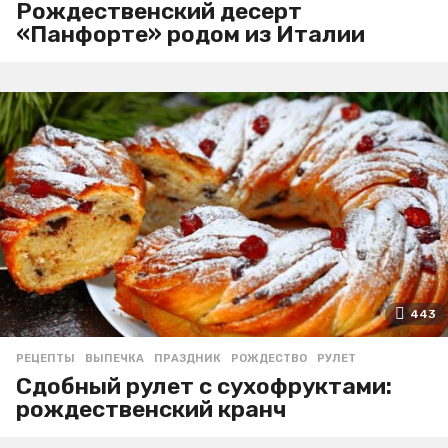
Рождественский десерт
«Панфорте» родом из Италии
443
РЕЦЕПТЫ
ВЫПЕЧКА
,
ПРАЗДНИК
,
РОЖДЕСТВО
,
РУЛЕТ
Сдобный рулет с сухофруктами:
рождественский кранч