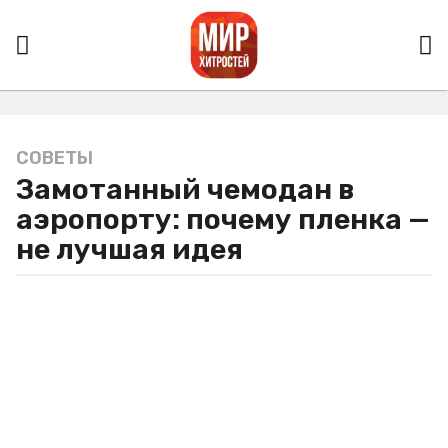
СОВЕТЫ
5
Замотанный чемодан в
л
е
аэропорту: почему пленка —
т
не лучшая идея
a
g
o
5
л
е
т
a
g