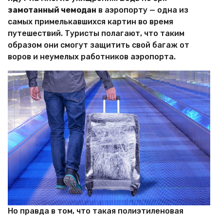
М
замотанный чемодан
в аэропорту — одна из
и
самых примелькавшихся картин во время
р
путешествий. Туристы полагают, что таким
Х
и
образом они смогут защитить свой багаж от
т
воров и неумелых работников аэропорта.
р
о
с
т
е
й
Но правда в том, что такая полиэтиленовая