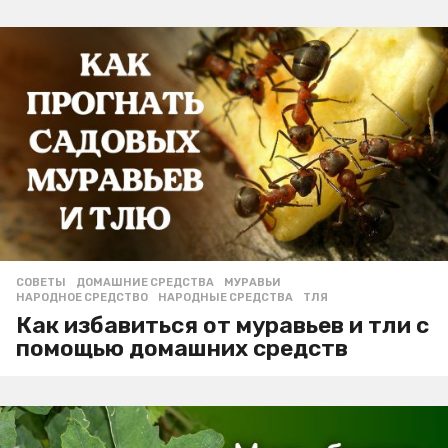
СОВЕТЫ
ДОМАШНИЕ СРЕДСТВА
,
МУРАВЬИ
,
НАРОДНОЕ СРЕДСТВО
,
НАРОДНЫЕ СРЕДСТВА
,
ТЛЯ
Как избавиться от муравьев и тли с
помощью домашних средств