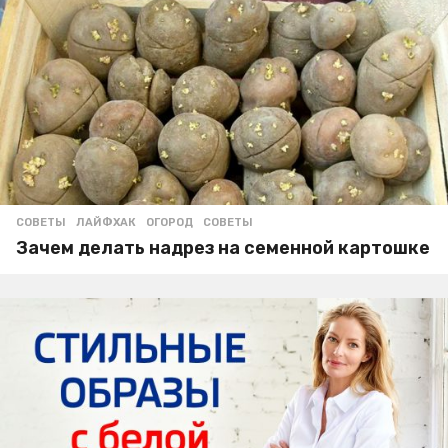
СОВЕТЫ
ЛАЙФХАК
,
ОГОРОД
,
СОВЕТЫ
Зачем делать надрез на семенной картошке