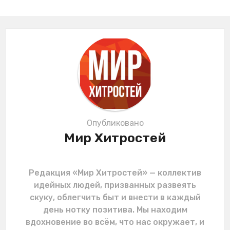
g
i
n
a
t
i
o
n
Опубликовано
Мир Хитростей
Редакция «Мир Хитростей» — коллектив
идейных людей, призванных развеять
скуку, облегчить быт и внести в каждый
день нотку позитива. Мы находим
вдохновение во всём, что нас окружает, и