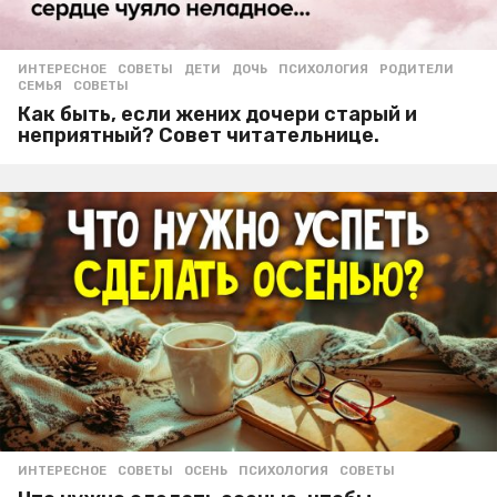
ИНТЕРЕСНОЕ
,
СОВЕТЫ
ДЕТИ
,
ДОЧЬ
,
ПСИХОЛОГИЯ
,
РОДИТЕЛИ
,
СЕМЬЯ
,
СОВЕТЫ
Как быть, если жених дочери старый и
неприятный? Совет читательнице.
ИНТЕРЕСНОЕ
,
СОВЕТЫ
ОСЕНЬ
,
ПСИХОЛОГИЯ
,
СОВЕТЫ