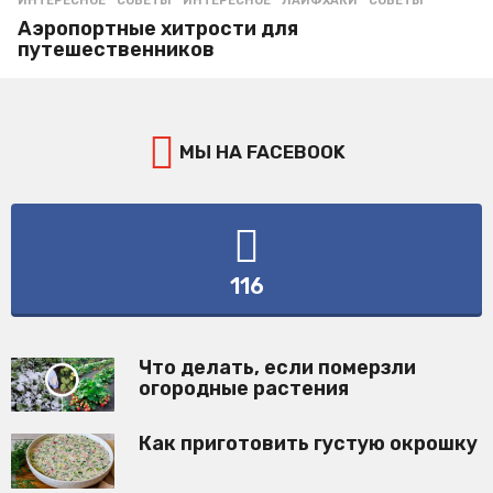
ИНТЕРЕСНОЕ
,
СОВЕТЫ
ИНТЕРЕСНОЕ
,
ЛАЙФХАКИ
,
СОВЕТЫ
Аэропортные хитрости для
путешественников
МЫ НА FACEBOOK
116
Что делать, если померзли
огородные растения
Как приготовить густую окрошку