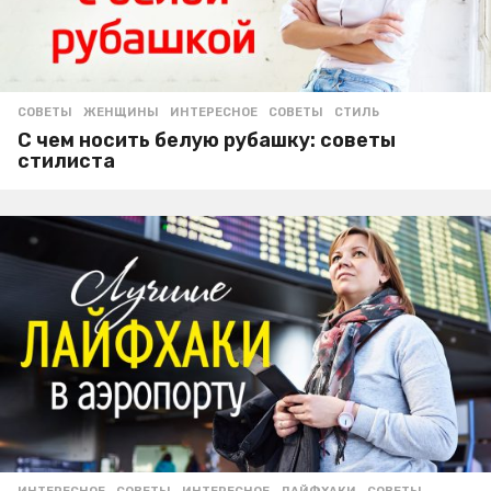
СОВЕТЫ
ЖЕНЩИНЫ
,
ИНТЕРЕСНОЕ
,
СОВЕТЫ
,
СТИЛЬ
С чем носить белую рубашку: советы
стилиста