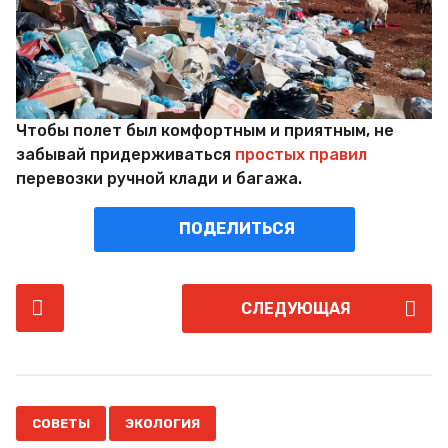
Чтобы полет был комфортным и приятным, не
забывай придерживаться
простых правил
перевозки ручной клади и багажа.
ПОДЕЛИТЬСЯ
P
СЛЕДУЮЩАЯ
o
s
t
P
,
a
СОВЕТЫ
ЭКОЛОГИЯ