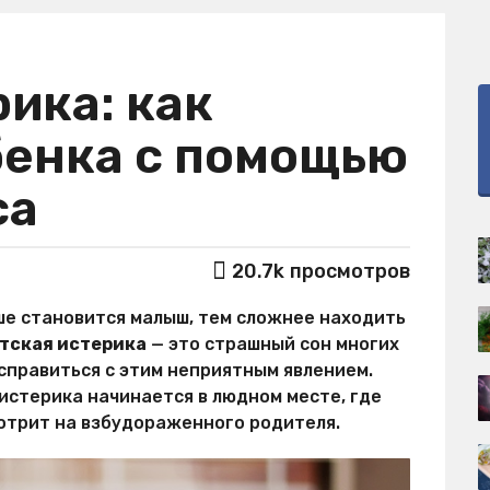
ика: как
бенка с помощью
са
20.7k
просмотров
ше становится малыш, тем сложнее находить
тская истерика
— это страшный сон многих
 справиться с этим неприятным явлением.
 истерика начинается в людном месте, где
отрит на взбудораженного родителя.