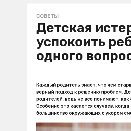
СОВЕТЫ
5
Детская истер
л
е
успокоить ре
т
a
одного вопро
g
o
5
л
а
е
в
Каждый родитель знает, что чем стар
т
т
верный подход к решению проблем.
Де
о
a
р
родителей, ведь не все понимают, как
g
М
Особенно это касается случаев, когда
o
и
большинство окружающих с укором см
р
Х
и