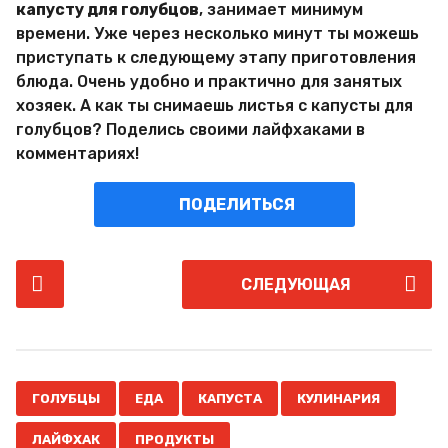
капусту для голубцов
, занимает минимум
времени. Уже через несколько минут ты можешь
приступать к следующему этапу приготовления
блюда. Очень удобно и практично для занятых
хозяек. А как ты снимаешь листья с капусты для
голубцов? Поделись своими лайфхаками в
комментариях!
ПОДЕЛИТЬСЯ
P
СЛЕДУЮЩАЯ
o
s
t
P
,
,
,
,
,
a
ГОЛУБЦЫ
ЕДА
КАПУСТА
КУЛИНАРИЯ
g
ЛАЙФХАК
ПРОДУКТЫ