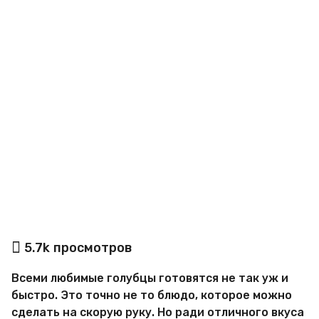
o
а
5.7k
просмотров
в
т
Всеми любимые голубцы готовятся не так уж и
о
р
быстро. Это точно не то блюдо, которое можно
М
сделать на скорую руку. Но ради отличного вкуса