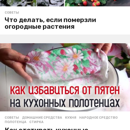
СОВЕТЫ
Что делать, если померзли
огородные растения
СОВЕТЫ
ДОМАШНИЕ СРЕДСТВА
,
КУХНЯ
,
НАРОДНОЕ СРЕДСТВО
,
ПОЛОТЕНЦА
,
СТИРКА
Как отстирать кухонные