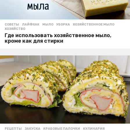
СОВЕТЫ
ЛАЙФХАК
,
МЫЛО
,
УБОРКА
,
ХОЗЯЙСТВЕННОЕ МЫЛО
,
ХОЗЯЙСТВО
Где использовать хозяйственное мыло,
кроме как для стирки
РЕЦЕПТЫ
ЗАКУСКА
,
КРАБОВЫЕ ПАЛОЧКИ
,
КУЛИНАРИЯ
,