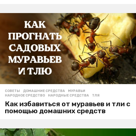
СОВЕТЫ
ДОМАШНИЕ СРЕДСТВА
,
МУРАВЬИ
,
НАРОДНОЕ СРЕДСТВО
,
НАРОДНЫЕ СРЕДСТВА
,
ТЛЯ
Как избавиться от муравьев и тли с
помощью домашних средств