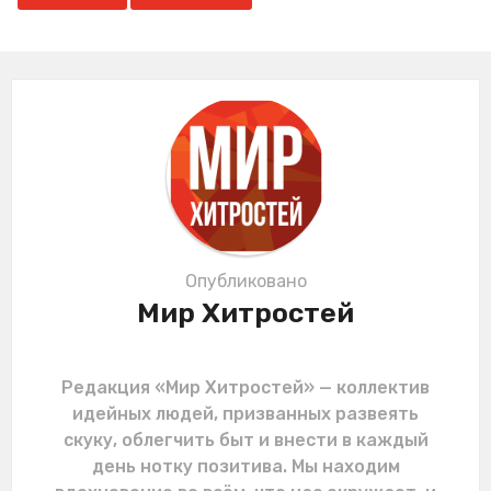
i
n
a
t
i
o
n
Опубликовано
Мир Хитростей
Редакция «Мир Хитростей» — коллектив
идейных людей, призванных развеять
скуку, облегчить быт и внести в каждый
день нотку позитива. Мы находим