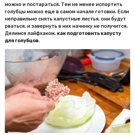
и
можно и постараться. Тем не менее испортить
р
голубцы можно еще в самом начале готовки. Если
Х
и
неправильно снять капустные листья, они будут
т
рваться, и завернуть в них начинку не получится.
р
Делимся лайфхаком,
как подготовить капусту
о
для голубцов
.
с
т
е
й