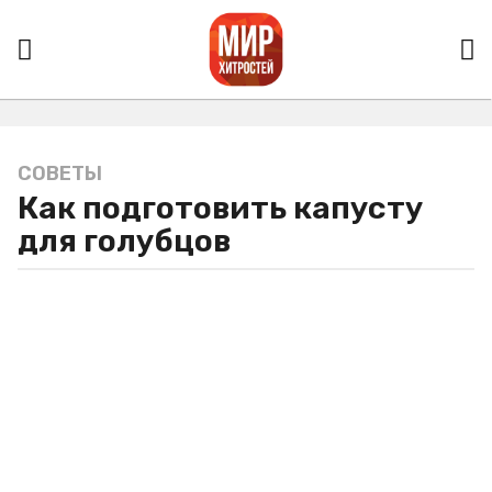
СОВЕТЫ
5
Как подготовить капусту
л
е
для голубцов
т
a
g
o
5
л
е
т
a
g