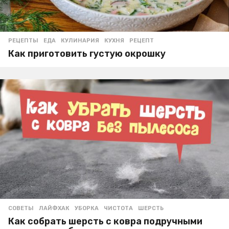
РЕЦЕПТЫ
ЕДА
,
КУЛИНАРИЯ
,
КУХНЯ
,
РЕЦЕПТ
Как приготовить густую окрошку
СОВЕТЫ
ЛАЙФХАК
,
УБОРКА
,
ЧИСТОТА
,
ШЕРСТЬ
Как собрать шерсть с ковра подручными