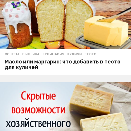
СОВЕТЫ
ВЫПЕЧКА
,
КУЛИНАРИЯ
,
КУЛИЧИ
,
ТЕСТО
Масло или маргарин: что добавить в тесто
для куличей