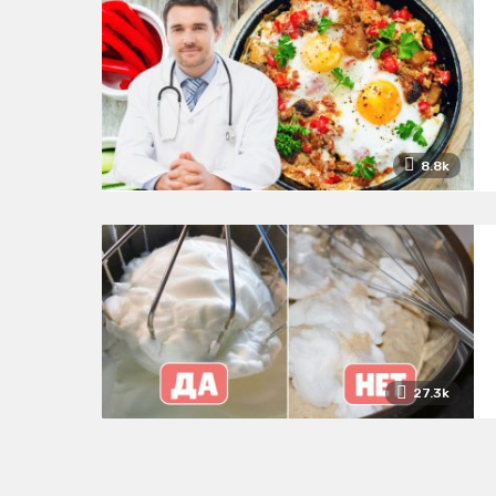
8.8k
27.3k