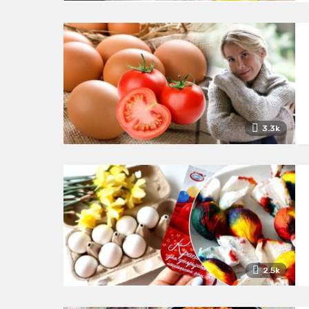
3.3k
2.5k