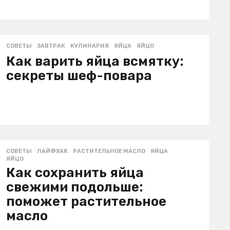
СОВЕТЫ
ЗАВТРАК
,
КУЛИНАРИЯ
,
ЯЙЦА
,
ЯЙЦО
Как варить яйца всмятку:
секреты шеф-повара
СОВЕТЫ
ЛАЙФХАК
,
РАСТИТЕЛЬНОЕ МАСЛО
,
ЯЙЦА
,
ЯЙЦО
Как сохранить яйца
свежими подольше:
поможет растительное
масло