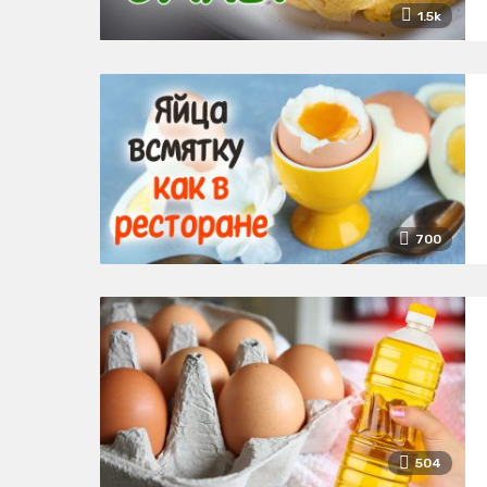
1.5k
700
504