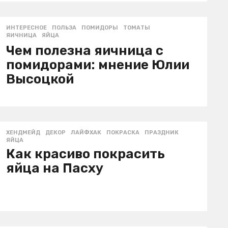
ИНТЕРЕСНОЕ
ПОЛЬЗА
,
ПОМИДОРЫ
,
ТОМАТЫ
,
ЯИЧНИЦА
,
ЯЙЦА
Чем полезна яичница с
помидорами: мнение Юлии
Высоцкой
ХЕНДМЕЙД
ДЕКОР
,
ЛАЙФХАК
,
ПОКРАСКА
,
ПРАЗДНИК
,
ЯЙЦА
Как красиво покрасить
яйца на Пасху