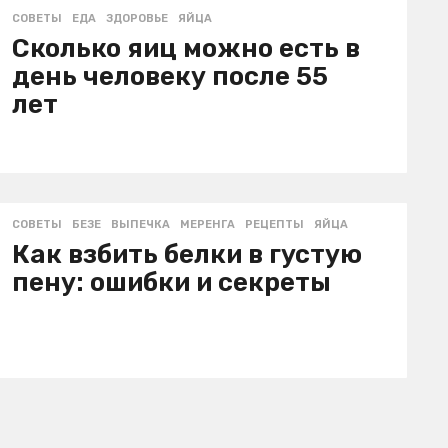
СОВЕТЫ
ЕДА
,
ЗДОРОВЬЕ
,
ЯЙЦА
Сколько яиц можно есть в
день человеку после 55
лет
СОВЕТЫ
БЕЗЕ
,
ВЫПЕЧКА
,
МЕРЕНГА
,
РЕЦЕПТЫ
,
ЯЙЦА
Как взбить белки в густую
пену: ошибки и секреты