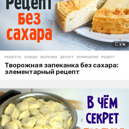
2.1k
РЕЦЕПТЫ
БЛЮДО
,
ВЫПЕЧКА
,
ДЕСЕРТ
,
КУЛИНАРИЯ
,
РЕЦЕПТ
Творожная запеканка без сахара:
элементарный рецепт