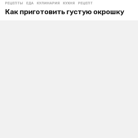
РЕЦЕПТЫ
ЕДА
,
КУЛИНАРИЯ
,
КУХНЯ
,
РЕЦЕПТ
Как приготовить густую окрошку