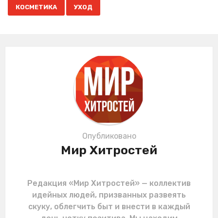
,
a
КОСМЕТИКА
УХОД
g
i
n
a
t
i
o
n
Опубликовано
Мир Хитростей
Редакция «Мир Хитростей» — коллектив
идейных людей, призванных развеять
скуку, облегчить быт и внести в каждый