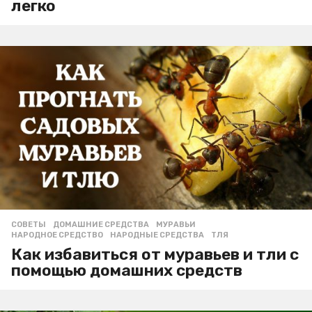
легко
СОВЕТЫ
ДОМАШНИЕ СРЕДСТВА
,
МУРАВЬИ
,
НАРОДНОЕ СРЕДСТВО
,
НАРОДНЫЕ СРЕДСТВА
,
ТЛЯ
Как избавиться от муравьев и тли с
помощью домашних средств