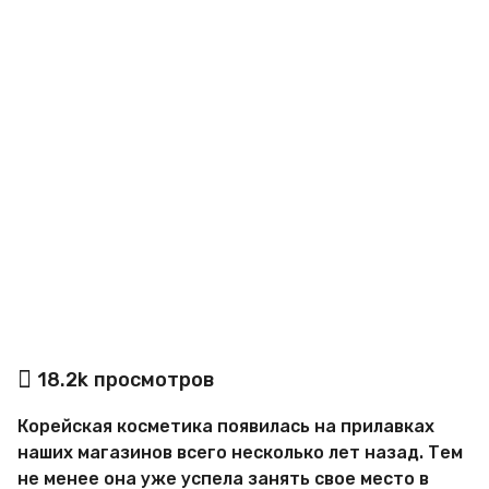
o
а
18.2k
просмотров
в
т
Корейская косметика появилась на прилавках
о
р
наших магазинов всего несколько лет назад. Тем
М
не менее она уже успела занять свое место в