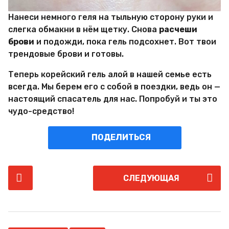
Нанеси немного геля на тыльную сторону руки и
слегка обмакни в нём щетку. Снова
расчеши
брови
и подожди, пока гель подсохнет. Вот твои
трендовые брови и готовы.
Теперь корейский гель алой в нашей семье есть
всегда. Мы берем его с собой в поездки, ведь он —
настоящий спасатель для нас. Попробуй и ты это
чудо-средство!
ПОДЕЛИТЬСЯ
P
СЛЕДУЮЩАЯ
o
s
t
P