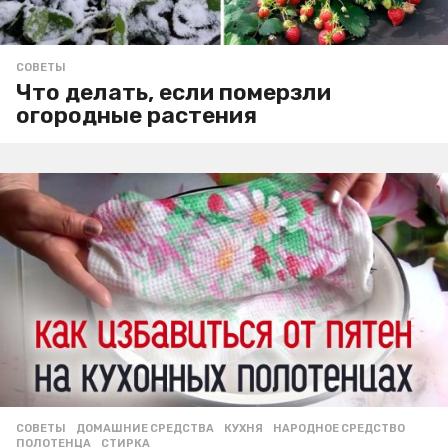
СОВЕТЫ
Что делать, если померзли
огородные растения
СОВЕТЫ
ДОМАШНИЕ СРЕДСТВА
,
КУХНЯ
,
НАРОДНОЕ СРЕДСТВО
,
ПОЛОТЕНЦА
,
СТИРКА