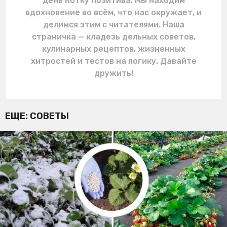
день нотку позитива. Мы находим
вдохновение во всём, что нас окружает, и
делимся этим с читателями. Наша
страничка — кладезь дельных советов,
кулинарных рецептов, жизненных
хитростей и тестов на логику. Давайте
дружить!
ЕЩЕ:
СОВЕТЫ