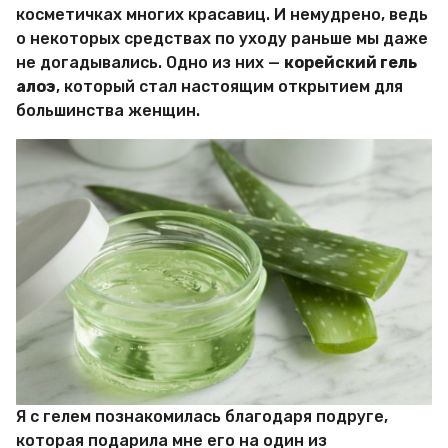
и
косметичках многих красавиц. И немудрено, ведь
р
о некоторых средствах по уходу раньше мы даже
Х
и
не догадывались. Одно из них —
корейский гель
т
алоэ
, который стал настоящим открытием для
р
большинства женщин.
о
с
т
е
й
Я с гелем познакомилась благодаря подруге,
которая подарила мне его на один из