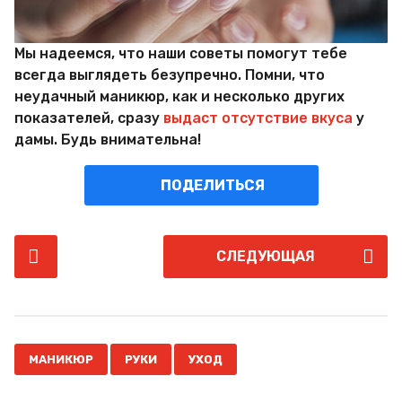
Мы надеемся, что наши советы помогут тебе
всегда выглядеть безупречно. Помни, что
неудачный маникюр, как и несколько других
показателей, сразу
выдаст отсутствие вкуса
у
дамы. Будь внимательна!
ПОДЕЛИТЬСЯ
P
СЛЕДУЮЩАЯ
o
s
t
P
,
,
a
МАНИКЮР
РУКИ
УХОД
g