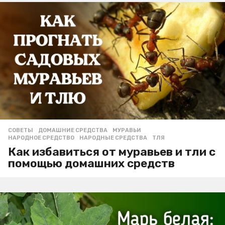
СОВЕТЫ
ДОМАШНИЕ СРЕДСТВА
,
МУРАВЬИ
,
НАРОДНОЕ СРЕДСТВО
,
НАРОДНЫЕ СРЕДСТВА
,
ТЛЯ
Как избавиться от муравьев и тли с
помощью домашних средств