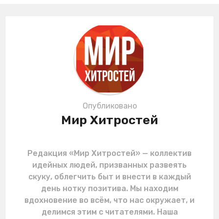
i
n
a
t
i
o
n
Опубликовано
Мир Хитростей
Редакция «Мир Хитростей» — коллектив
идейных людей, призванных развеять
скуку, облегчить быт и внести в каждый
день нотку позитива. Мы находим
вдохновение во всём, что нас окружает, и
делимся этим с читателями. Наша