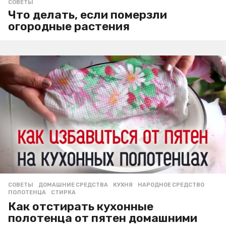
СОВЕТЫ
Что делать, если померзли
огородные растения
СОВЕТЫ
ДОМАШНИЕ СРЕДСТВА
,
КУХНЯ
,
НАРОДНОЕ СРЕДСТВО
,
ПОЛОТЕНЦА
,
СТИРКА
Как отстирать кухонные
полотенца от пятен домашними