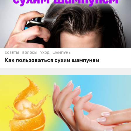
СОВЕТЫ
ВОЛОСЫ
,
УХОД
,
ШАМПУНЬ
Как пользоваться сухим шампунем