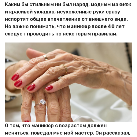
и
Каким бы стильным ни был наряд, модным макияж
р
и красивой укладка, неухоженные руки сразу
Х
и
испортят общее впечатление от внешнего вида.
т
Но важно понимать, что
маникюр после 40
лет
р
следует проводить по некоторым правилам.
о
с
т
е
й
О том, что маникюр с возрастом должен
меняться, поведал мне мой мастер. Он рассказал,