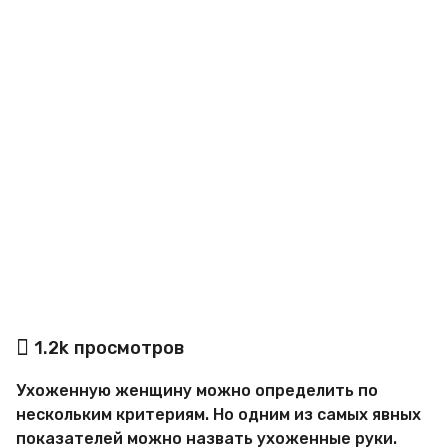
a
g
o
а
1.2k
просмотров
в
т
Ухоженную женщину можно определить по
о
р
нескольким критериям. Но одним из самых явных
М
показателей можно назвать ухоженные руки.