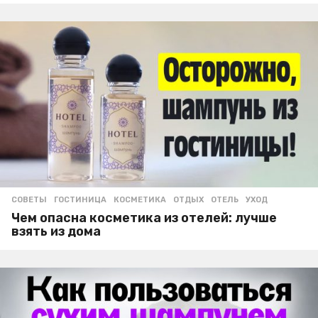
СОВЕТЫ
ГОСТИНИЦА
,
КОСМЕТИКА
,
ОТДЫХ
,
ОТЕЛЬ
,
УХОД
Чем опасна косметика из отелей: лучше
взять из дома