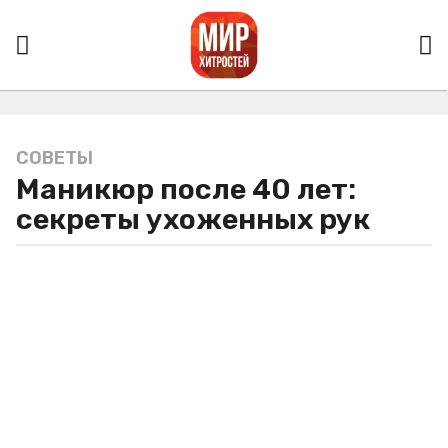
СОВЕТЫ
3
Маникюр после 40 лет:
г
о
секреты ухоженных рук
д
а
a
g
o
3
г
о
д
а