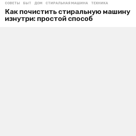
СОВЕТЫ
БЫТ
,
ДОМ
,
СТИРАЛЬНАЯ МАШИНА
,
ТЕХНИКА
Как почистить стиральную машину
изнутри: простой способ