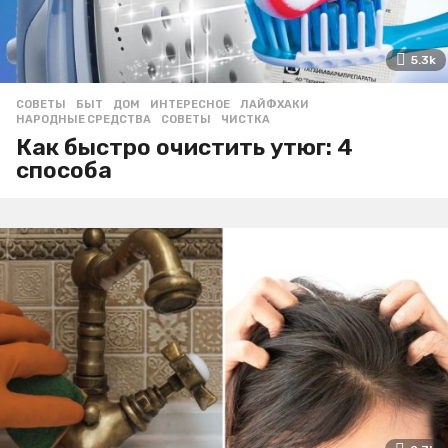
5.3k
СОВЕТЫ
БЫТ
,
ДОМ
,
ИНТЕРЕСНОЕ
,
ЛАЙФХАКИ
,
НАРОДНЫЕ СРЕДСТВА
,
СОВЕТЫ
,
ЧИСТКА
Как быстро очистить утюг: 4
способа