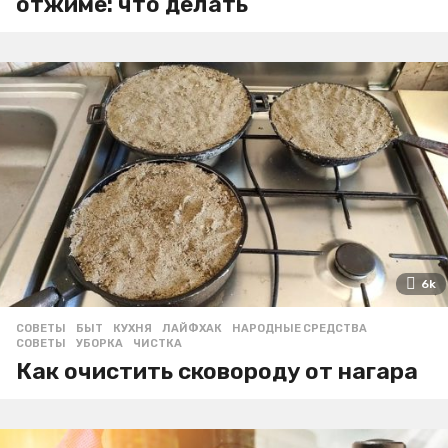
отжиме: что делать
6k
СОВЕТЫ
БЫТ
,
КУХНЯ
,
ЛАЙФХАК
,
НАРОДНЫЕ СРЕДСТВА
,
СОВЕТЫ
,
УБОРКА
,
ЧИСТКА
Как очистить сковороду от нагара