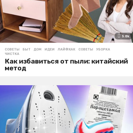
5.8k
СОВЕТЫ
БЫТ
,
ДОМ
,
ИДЕИ
,
ЛАЙФХАК
,
СОВЕТЫ
,
УБОРКА
,
ЧИСТКА
Как избавиться от пыли: китайский
метод