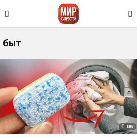
быт
1.8k