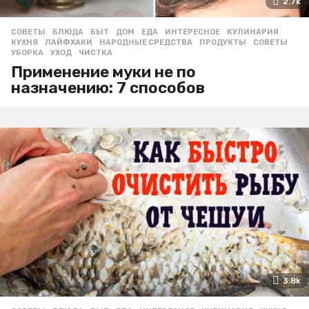
2.7k
СОВЕТЫ
БЛЮДА
,
БЫТ
,
ДОМ
,
ЕДА
,
ИНТЕРЕСНОЕ
,
КУЛИНАРИЯ
,
КУХНЯ
,
ЛАЙФХАКИ
,
НАРОДНЫЕ СРЕДСТВА
,
ПРОДУКТЫ
,
СОВЕТЫ
,
УБОРКА
,
УХОД
,
ЧИСТКА
Применение муки не по
назначению: 7 способов
3.8k