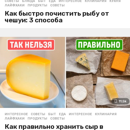
СОВЕТЫ
БЛЮДА
,
БЫТ
,
ЕДА
,
ИНТЕРЕСНОЕ
,
КУЛИНАРИЯ
,
КУХНЯ
,
ЛАЙФХАКИ
,
ПРОДУКТЫ
,
СОВЕТЫ
Как быстро почистить рыбу от
чешуи: 3 способа
11.5k
ИНТЕРЕСНОЕ
,
СОВЕТЫ
БЫТ
,
ЕДА
,
ИНТЕРЕСНОЕ
,
КУЛИНАРИЯ
,
ЛАЙФХАКИ
,
ПРОДУКТЫ
,
СОВЕТЫ
Как правильно хранить сыр в