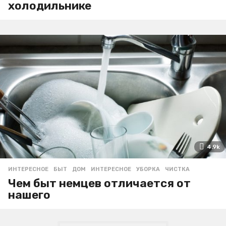
холодильнике
4.9k
ИНТЕРЕСНОЕ
БЫТ
,
ДОМ
,
ИНТЕРЕСНОЕ
,
УБОРКА
,
ЧИСТКА
Чем быт немцев отличается от
нашего