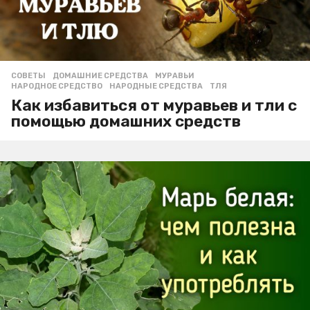
СОВЕТЫ
ДОМАШНИЕ СРЕДСТВА
,
МУРАВЬИ
,
НАРОДНОЕ СРЕДСТВО
,
НАРОДНЫЕ СРЕДСТВА
,
ТЛЯ
Как избавиться от муравьев и тли с
помощью домашних средств