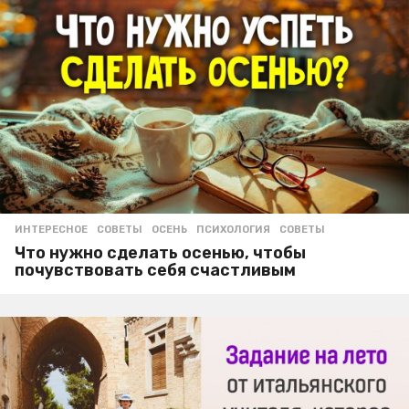
ИНТЕРЕСНОЕ
,
СОВЕТЫ
ОСЕНЬ
,
ПСИХОЛОГИЯ
,
СОВЕТЫ
Что нужно сделать осенью, чтобы
почувствовать себя счастливым