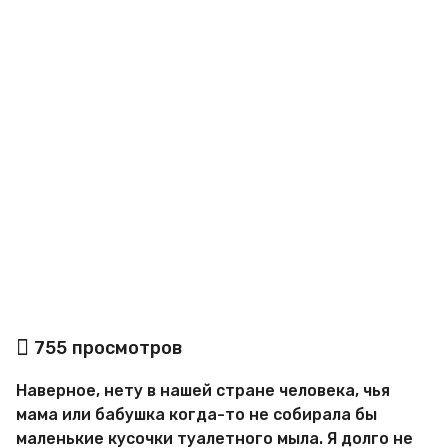
g
o
а
755
просмотров
в
т
Наверное, нету в нашей стране человека, чья
о
р
мама или бабушка когда-то не собирала бы
М
маленькие кусочки туалетного мыла. Я долго не