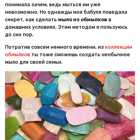
и
понимала зачем, ведь мыться им уже
р
невозможно. Но однажды моя бабуля поведала
Х
и
секрет, как сделать
мыло из обмылков
в
т
домашних условиях. Этим методом я пользуюсь
р
до сих пор.
о
с
Потратив совсем немного времени, из
коллекции
т
е
обмылков
ты тоже сможешь создать необычное
й
мыло для своей семьи.