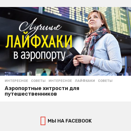
ИНТЕРЕСНОЕ
,
СОВЕТЫ
ИНТЕРЕСНОЕ
,
ЛАЙФХАКИ
,
СОВЕТЫ
Аэропортные хитрости для
путешественников
МЫ НА FACEBOOK