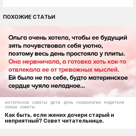
ПОХОЖИЕ СТАТЬИ
ИНТЕРЕСНОЕ
,
СОВЕТЫ
ДЕТИ
,
ДОЧЬ
,
ПСИХОЛОГИЯ
,
РОДИТЕЛИ
,
СЕМЬЯ
,
СОВЕТЫ
Как быть, если жених дочери старый и
неприятный? Совет читательнице.