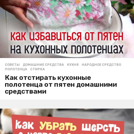
СОВЕТЫ
ДОМАШНИЕ СРЕДСТВА
,
КУХНЯ
,
НАРОДНОЕ СРЕДСТВО
,
ПОЛОТЕНЦА
,
СТИРКА
Как отстирать кухонные
полотенца от пятен домашними
средствами