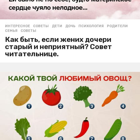
ИНТЕРЕСНОЕ
,
СОВЕТЫ
ДЕТИ
,
ДОЧЬ
,
ПСИХОЛОГИЯ
,
РОДИТЕЛИ
,
СЕМЬЯ
,
СОВЕТЫ
Как быть, если жених дочери
старый и неприятный? Совет
читательнице.