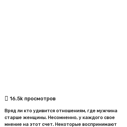
a
g
o
а
16.5k
просмотров
в
т
Вряд ли кто удивится отношениям, где мужчина
о
р
старше женщины. Несомненно, у каждого свое
В
мнение на этот счет. Некоторые воспринимают