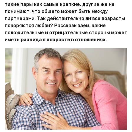
а
такие пары как самые крепкие, другие же не
л
понимают, что общего может быть между
е
р
партнерами. Так действительно ли все возрасты
и
покоряются любви? Рассказываем, какие
я
положительные и отрицательные стороны может
К
иметь
разница в возрасте в отношениях
.
а
м
и
н
с
к
а
я