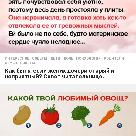
ИНТЕРЕСНОЕ
,
СОВЕТЫ
ДЕТИ
,
ДОЧЬ
,
ПСИХОЛОГИЯ
,
РОДИТЕЛИ
,
СЕМЬЯ
,
СОВЕТЫ
Как быть, если жених дочери старый и
неприятный? Совет читательнице.