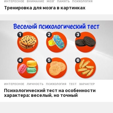
ИНТЕРЕСНОЕ
ВНИМАНИЕ
,
МОЗГ
,
ПАМЯТЬ
,
ПСИХОЛОГИЯ
Тренировка для мозга в картинках
ИНТЕРЕСНОЕ
ЛИЧНОСТЬ
,
ПСИХОЛОГИЯ
,
ТЕСТ
,
ХАРАКТЕР
Психологический тест на особенности
характера: веселый, но точный