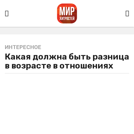
ИНТЕРЕСНОЕ
4
Какая должна быть разница
г
о
в возрасте в отношениях
д
а
a
g
o
4
г
о
д
а