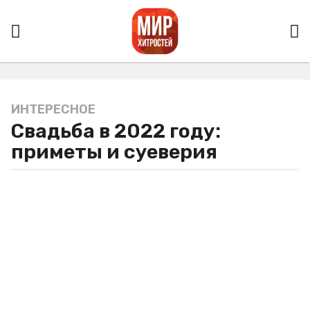
ИНТЕРЕСНОЕ
5
Свадьба в 2022 году:
л
е
приметы и суеверия
т
a
g
o
5
л
е
т
a
g