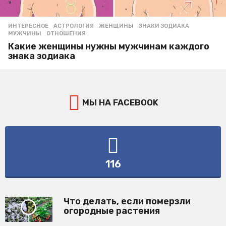
ИНТЕРЕСНОЕ
АСТРОЛОГИЯ
,
ЖЕНЩИНЫ
,
ЗНАКИ ЗОДИАКА
,
МУЖЧИНЫ
,
ОТНОШЕНИЯ
Какие женщины нужны мужчинам каждого
знака зодиака
МЫ НА FACEBOOK
116
Что делать, если померзли
огородные растения