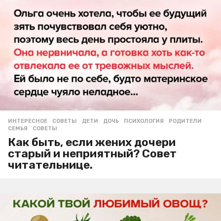
ИНТЕРЕСНОЕ
,
СОВЕТЫ
ДЕТИ
,
ДОЧЬ
,
ПСИХОЛОГИЯ
,
РОДИТЕЛИ
,
СЕМЬЯ
,
СОВЕТЫ
Как быть, если жених дочери
старый и неприятный? Совет
читательнице.