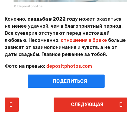
© Depositphotos
Конечно,
свадьба в 2022 году
может оказаться
не менее удачной, чем в благоприятный период.
Все суеверия отступают перед настоящей
любовью. Несомненно,
отношения в браке
больше
зависят от взаимопонимания и чувств, а не от
даты свадьбы. Главное решение за тобой.
Фото на превью:
depositphotos.com
ПОДЕЛИТЬСЯ
P
СЛЕДУЮЩАЯ
o
s
t
P