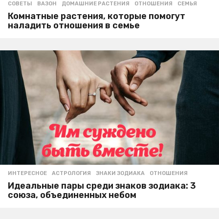
СОВЕТЫ
ВАЗОН
,
ДОМАШНИЕ РАСТЕНИЯ
,
ОТНОШЕНИЯ
,
СЕМЬЯ
Комнатные растения, которые помогут
наладить отношения в семье
ИНТЕРЕСНОЕ
АСТРОЛОГИЯ
,
ЗНАКИ ЗОДИАКА
,
ОТНОШЕНИЯ
Идеальные пары среди знаков зодиака: 3
союза, объединенных небом