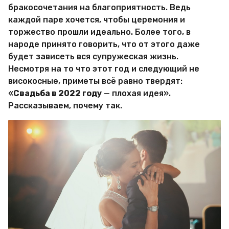
и
бракосочетания на благоприятность. Ведь
р
каждой паре хочется, чтобы церемония и
Х
и
торжество прошли идеально. Более того, в
т
народе принято говорить, что от этого даже
р
будет зависеть вся супружеская жизнь.
о
Несмотря на то что этот год и следующий не
с
т
високосные, приметы всё равно твердят:
е
«
Свадьба в 2022 году
— плохая идея».
й
Рассказываем, почему так.