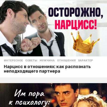
ИНТЕРЕСНОЕ
,
СОВЕТЫ
МУЖЧИНА
,
ОТНОШЕНИЯ
,
ХАРАКТЕР
Нарцисс в отношениях: как распознать
неподходящего партнера