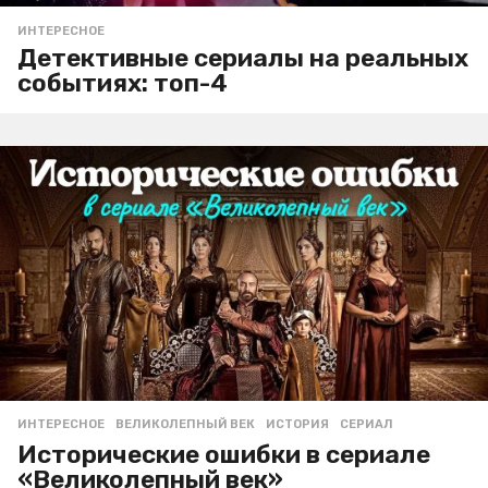
ИНТЕРЕСНОЕ
Детективные сериалы на реальных
событиях: топ-4
ИНТЕРЕСНОЕ
ВЕЛИКОЛЕПНЫЙ ВЕК
,
ИСТОРИЯ
,
СЕРИАЛ
Исторические ошибки в сериале
«Великолепный век»