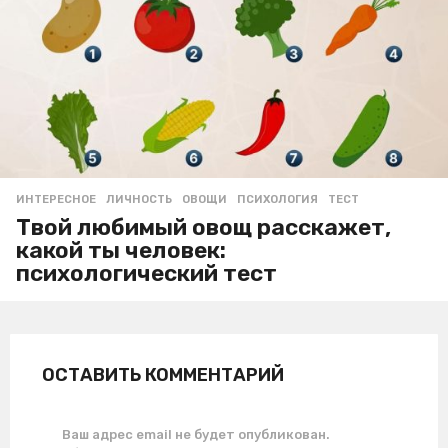
ИНТЕРЕСНОЕ
ЛИЧНОСТЬ
,
ОВОЩИ
,
ПСИХОЛОГИЯ
,
ТЕСТ
Твой любимый овощ расскажет,
какой ты человек:
психологический тест
ОСТАВИТЬ КОММЕНТАРИЙ
Ваш адрес email не будет опубликован.