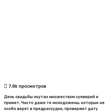
o
а
7.8k
просмотров
в
т
День свадьбы окутан множеством суеверий и
о
р
примет. Часто даже те молодожены, которые не
М
особо верят в предрассудки, проверяют дату