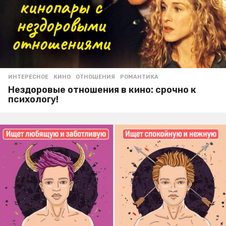
ИНТЕРЕСНОЕ
КИНО
,
ОТНОШЕНИЯ
,
РОМАНТИКА
Нездоровые отношения в кино: срочно к
психологу!