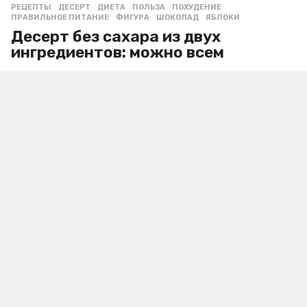
РЕЦЕПТЫ
ДЕСЕРТ
,
ДИЕТА
,
ПОЛЬЗА
,
ПОХУДЕНИЕ
,
ПРАВИЛЬНОЕ ПИТАНИЕ
,
ФИГУРА
,
ШОКОЛАД
,
ЯБЛОКИ
Десерт без сахара из двух
ингредиентов: можно всем