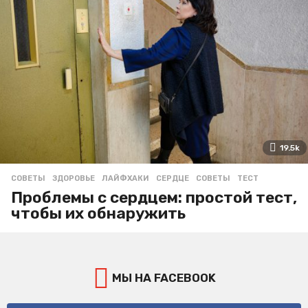
19.5k
СОВЕТЫ
ЗДОРОВЬЕ
,
ЛАЙФХАКИ
,
СЕРДЦЕ
,
СОВЕТЫ
,
ТЕСТ
Проблемы с сердцем: простой тест,
чтобы их обнаружить
МЫ НА FACEBOOK