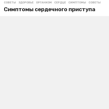
СОВЕТЫ
ЗДОРОВЬЕ
,
ОРГАНИЗМ
,
СЕРДЦЕ
,
СИМПТОМЫ
,
СОВЕТЫ
Симптомы сердечного приступа