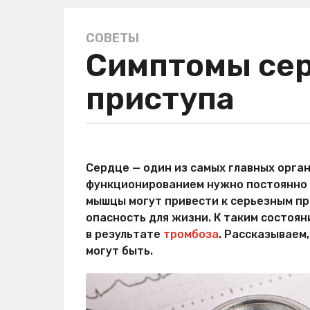
СОВЕТЫ
5
Симптомы се
л
е
приступа
т
a
g
o
а
5
в
Сердце — один из самых главных орган
л
т
функционированием нужно постоянно с
о
е
р
мышцы могут привести к серьезным пр
т
М
опасность для жизни. К таким состоян
a
и
в результате
тромбоза
. Рассказываем
р
g
Х
могут быть.
o
и
т
р
о