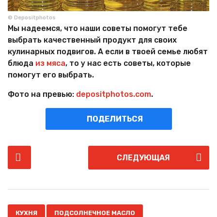
© Depositphotos
Мы надеемся, что наши советы помогут тебе
выбрать качественный продукт для своих
кулинарных подвигов. А если в твоей семье любят
блюда
из мяса
, то у нас есть советы, которые
помогут его выбрать.
Фото на превью:
depositphotos.com
.
ПОДЕЛИТЬСЯ
P
СЛЕДУЮЩАЯ
o
s
t
P
,
,
,
a
КУХНЯ
ПОДСОЛНЕЧНОЕ МАСЛО