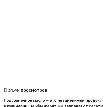
o
а
31.4k
просмотров
в
т
Подсолнечное масло — это незаменимый продукт
о
р
в кулинарии. На нём жарят, им заправляют салаты