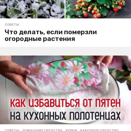
СОВЕТЫ
Что делать, если померзли
огородные растения
СОВЕТЫ
ДОМАШНИЕ СРЕДСТВА
,
КУХНЯ
,
НАРОДНОЕ СРЕДСТВО
,