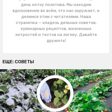
день нотку позитива. Мы находим
вдохновение во всём, что нас окружает, и
делимся этим с читателями. Наша
страничка — кладезь дельных советов,
кулинарных рецептов, жизненных
хитростей и тестов на логику. Давайте
дружить!
ЕЩЕ:
СОВЕТЫ