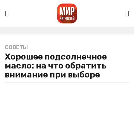
СОВЕТЫ
5
Хорошее подсолнечное
л
е
масло: на что обратить
т
внимание при выборе
a
g
o
5
л
е
т
a
g