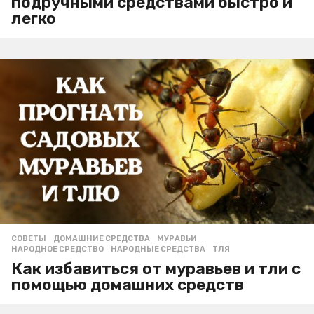
подручными средствами быстро и
легко
СОВЕТЫ
ДОМАШНИЕ СРЕДСТВА
,
МУРАВЬИ
,
НАРОДНОЕ СРЕДСТВО
,
НАРОДНЫЕ СРЕДСТВА
,
ТЛЯ
Как избавиться от муравьев и тли с
помощью домашних средств