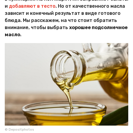
М
и
добавляют в тесто
. Но от качественного масла
и
зависит и конечный результат в виде готового
р
блюда. Мы расскажем, на что стоит обратить
Х
и
внимание, чтобы выбрать
хорошее подсолнечное
т
масло
.
р
о
с
т
е
й
© Depositphotos