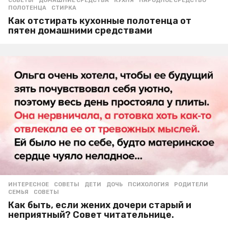
СОВЕТЫ
ДОМАШНИЕ СРЕДСТВА
,
КУХНЯ
,
НАРОДНОЕ СРЕДСТВО
,
ПОЛОТЕНЦА
,
СТИРКА
Как отстирать кухонные полотенца от
пятен домашними средствами
ИНТЕРЕСНОЕ
,
СОВЕТЫ
ДЕТИ
,
ДОЧЬ
,
ПСИХОЛОГИЯ
,
РОДИТЕЛИ
,
СЕМЬЯ
,
СОВЕТЫ
Как быть, если жених дочери старый и
неприятный? Совет читательнице.