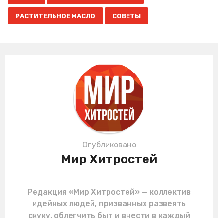
g
РАСТИТЕЛЬНОЕ МАСЛО
СОВЕТЫ
i
n
a
t
i
o
n
Опубликовано
Мир Хитростей
Редакция «Мир Хитростей» — коллектив
идейных людей, призванных развеять
скуку, облегчить быт и внести в каждый