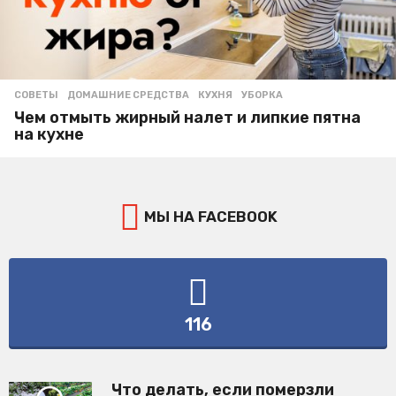
СОВЕТЫ
ДОМАШНИЕ СРЕДСТВА
,
КУХНЯ
,
УБОРКА
Чем отмыть жирный налет и липкие пятна
на кухне
МЫ НА FACEBOOK
116
Что делать, если померзли