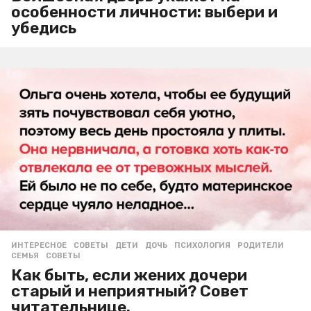
особенности личности: выбери и
убедись
ИНТЕРЕСНОЕ
,
СОВЕТЫ
ДЕТИ
,
ДОЧЬ
,
ПСИХОЛОГИЯ
,
РОДИТЕЛИ
,
СЕМЬЯ
,
СОВЕТЫ
Как быть, если жених дочери
старый и неприятный? Совет
читательнице.