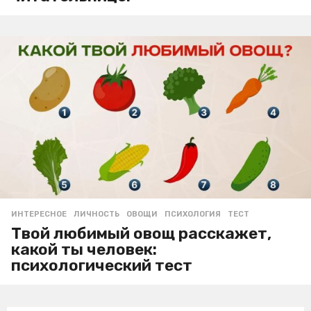
ИНТЕРЕСНОЕ
ЛИЧНОСТЬ
,
ОВОЩИ
,
ПСИХОЛОГИЯ
,
ТЕСТ
Твой любимый овощ расскажет,
какой ты человек:
психологический тест