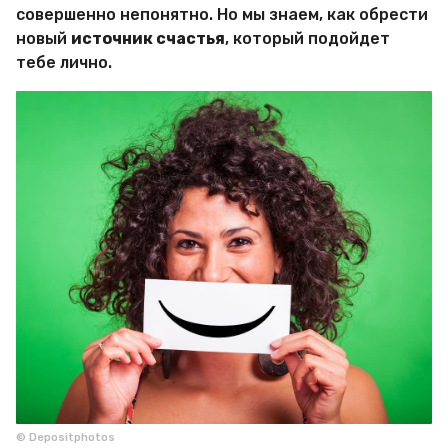
и
совершенно непонятно. Но мы знаем, как обрести
р
новый
источник счастья
, который подойдет
Х
и
тебе лично.
т
р
о
с
т
е
й
© Depositphotos