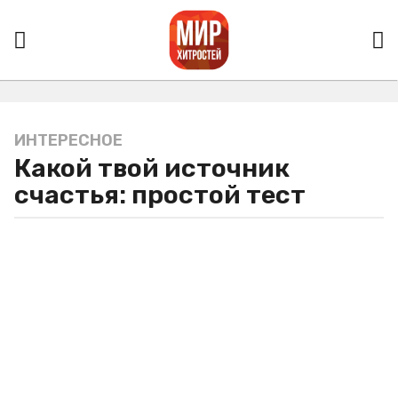
ИНТЕРЕСНОЕ
3
Какой твой источник
г
о
счастья: простой тест
д
а
a
g
o
3
г
о
д
а