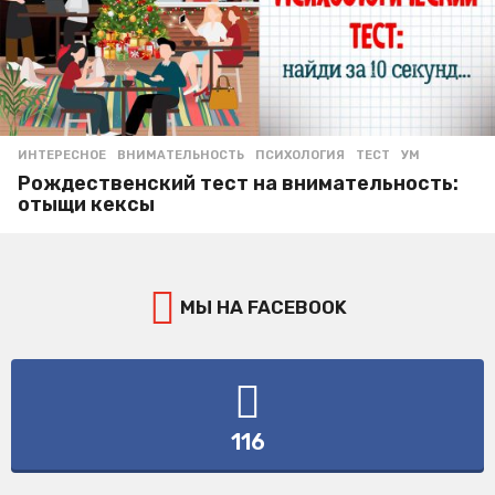
ИНТЕРЕСНОЕ
ВНИМАТЕЛЬНОСТЬ
,
ПСИХОЛОГИЯ
,
ТЕСТ
,
УМ
Рождественский тест на внимательность:
отыщи кексы
МЫ НА FACEBOOK
116