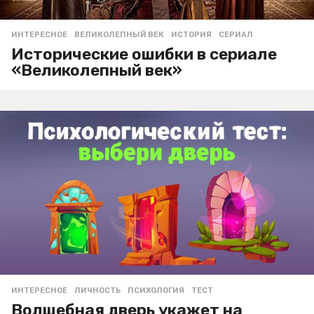
ИНТЕРЕСНОЕ
ВЕЛИКОЛЕПНЫЙ ВЕК
,
ИСТОРИЯ
,
СЕРИАЛ
Исторические ошибки в сериале
«Великолепный век»
ИНТЕРЕСНОЕ
ЛИЧНОСТЬ
,
ПСИХОЛОГИЯ
,
ТЕСТ
Волшебная дверь укажет на