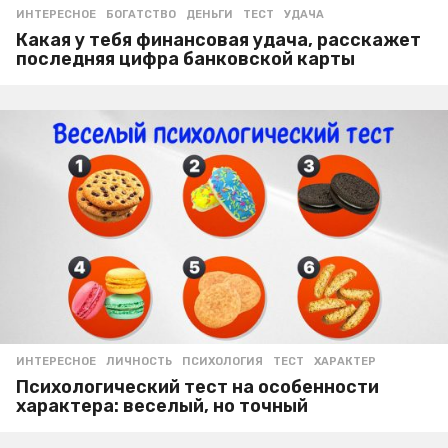
ИНТЕРЕСНОЕ
БОГАТСТВО
,
ДЕНЬГИ
,
ТЕСТ
,
УДАЧА
Какая у тебя финансовая удача, расскажет
последняя цифра банковской карты
ИНТЕРЕСНОЕ
ЛИЧНОСТЬ
,
ПСИХОЛОГИЯ
,
ТЕСТ
,
ХАРАКТЕР
Психологический тест на особенности
характера: веселый, но точный