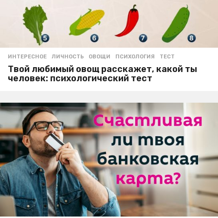
ИНТЕРЕСНОЕ
ЛИЧНОСТЬ
,
ОВОЩИ
,
ПСИХОЛОГИЯ
,
ТЕСТ
Твой любимый овощ расскажет, какой ты
человек: психологический тест