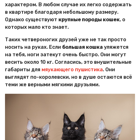
и
характером. В любом случае их легко содержать
р
в квартире благодаря небольшому размеру.
Х
и
Однако существуют
крупные породы кошек
, о
т
которых мало кто знает.
р
о
Таких четвероногих друзей уже не так просто
с
носить на руках. Если
большая кошка
уляжется
т
е
на тебя, ноги затекут очень быстро. Они могут
й
весить около 10 кг. Согласись, это внушительные
габариты для
мяукающего пушистика
. Они
выглядят по-королевски, но в душе остаются всё
теми же верными мягкими друзьями.