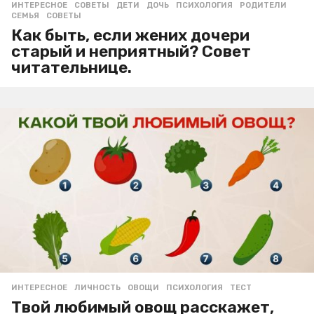
ИНТЕРЕСНОЕ
,
СОВЕТЫ
ДЕТИ
,
ДОЧЬ
,
ПСИХОЛОГИЯ
,
РОДИТЕЛИ
,
СЕМЬЯ
,
СОВЕТЫ
Как быть, если жених дочери
старый и неприятный? Совет
читательнице.
ИНТЕРЕСНОЕ
ЛИЧНОСТЬ
,
ОВОЩИ
,
ПСИХОЛОГИЯ
,
ТЕСТ
Твой любимый овощ расскажет,