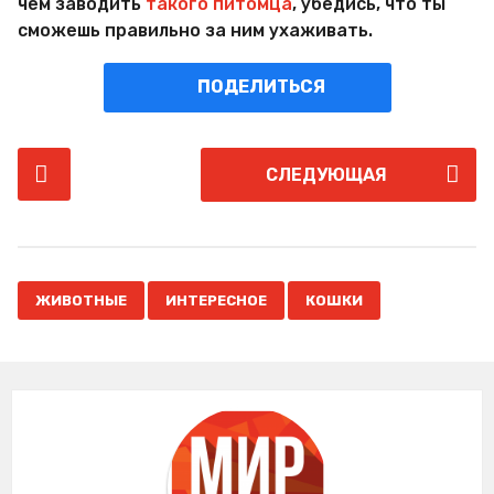
чем заводить
такого питомца
, убедись, что ты
сможешь правильно за ним ухаживать.
ПОДЕЛИТЬСЯ
P
СЛЕДУЮЩАЯ
o
s
t
P
,
,
a
ЖИВОТНЫЕ
ИНТЕРЕСНОЕ
КОШКИ
g
i
n
a
t
i