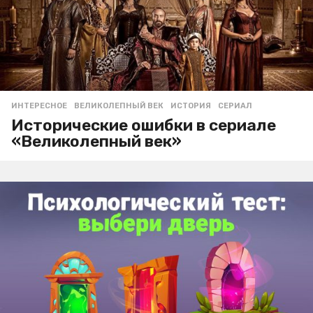
ИНТЕРЕСНОЕ
ВЕЛИКОЛЕПНЫЙ ВЕК
,
ИСТОРИЯ
,
СЕРИАЛ
Исторические ошибки в сериале
«Великолепный век»