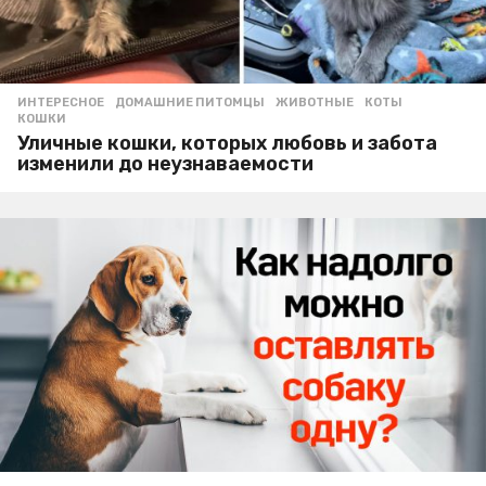
ИНТЕРЕСНОЕ
ДОМАШНИЕ ПИТОМЦЫ
,
ЖИВОТНЫЕ
,
КОТЫ
,
КОШКИ
Уличные кошки, которых любовь и забота
изменили до неузнаваемости