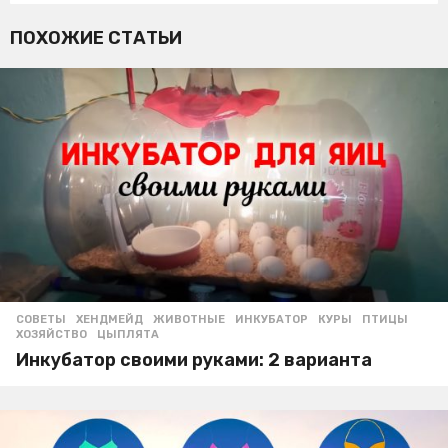
ПОХОЖИЕ СТАТЬИ
СОВЕТЫ
,
ХЕНДМЕЙД
ЖИВОТНЫЕ
,
ИНКУБАТОР
,
КУРЫ
,
ПТИЦЫ
,
ХОЗЯЙСТВО
,
ЦЫПЛЯТА
Инкубатор своими руками: 2 варианта