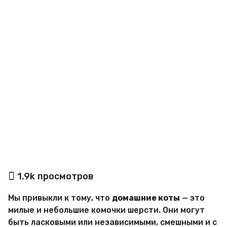
a
g
o
а
1.9k
просмотров
в
т
Мы привыкли к тому, что
домашние коты
— это
о
р
милые и небольшие комочки шерсти. Они могут
М
быть ласковыми или независимыми, смешными и с