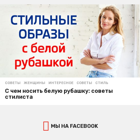
СОВЕТЫ
ЖЕНЩИНЫ
,
ИНТЕРЕСНОЕ
,
СОВЕТЫ
,
СТИЛЬ
С чем носить белую рубашку: советы
стилиста
МЫ НА FACEBOOK