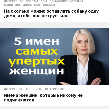
ИНТЕРЕСНОЕ
,
СОВЕТЫ
ДОМ
,
ДОМАШНИЕ ПИТОМЦЫ
,
ЖИВОТНОЕ
,
ЖИВОТНЫЕ
,
СОБАКИ
На сколько можно оставлять собаку одну
дома, чтобы она не грустила
ИНТЕРЕСНОЕ
ЖЕНЩИНЫ
,
ИНТЕРЕСНОЕ
Имена женщин, которые никому не
подчиняются