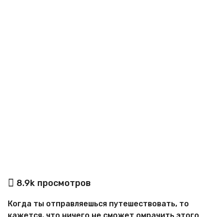
o
а
8.9k
просмотров
в
т
Когда ты отправляешься путешествовать, то
о
р
кажется, что ничего не сможет омрачить этого