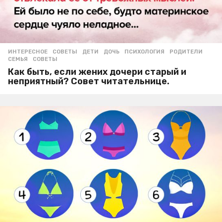
ИНТЕРЕСНОЕ
,
СОВЕТЫ
ДЕТИ
,
ДОЧЬ
,
ПСИХОЛОГИЯ
,
РОДИТЕЛИ
,
СЕМЬЯ
,
СОВЕТЫ
Как быть, если жених дочери старый и
неприятный? Совет читательнице.