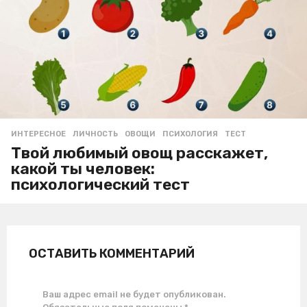
ИНТЕРЕСНОЕ
ЛИЧНОСТЬ
,
ОВОЩИ
,
ПСИХОЛОГИЯ
,
ТЕСТ
Твой любимый овощ расскажет,
какой ты человек:
психологический тест
ОСТАВИТЬ КОММЕНТАРИЙ
Ваш адрес email не будет опубликован.