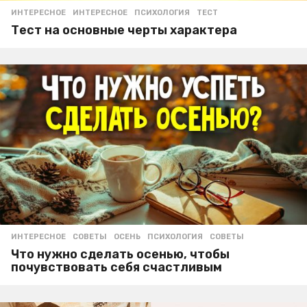
ИНТЕРЕСНОЕ
ИНТЕРЕСНОЕ
,
ПСИХОЛОГИЯ
,
ТЕСТ
Тест на основные черты характера
ИНТЕРЕСНОЕ
,
СОВЕТЫ
ОСЕНЬ
,
ПСИХОЛОГИЯ
,
СОВЕТЫ
Что нужно сделать осенью, чтобы
почувствовать себя счастливым