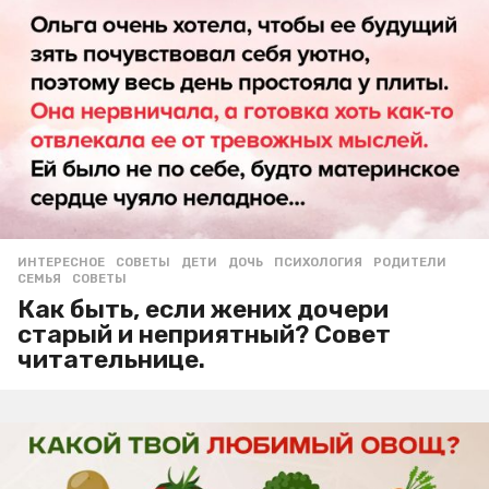
ИНТЕРЕСНОЕ
,
СОВЕТЫ
ДЕТИ
,
ДОЧЬ
,
ПСИХОЛОГИЯ
,
РОДИТЕЛИ
,
СЕМЬЯ
,
СОВЕТЫ
Как быть, если жених дочери
старый и неприятный? Совет
читательнице.