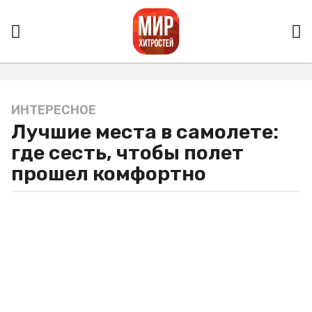
ИНТЕРЕСНОЕ
5
Лучшие места в самолете:
л
е
где сесть, чтобы полет
т
прошел комфортно
a
g
o
5
л
е
т
a
g