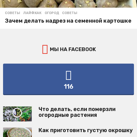
СОВЕТЫ
ЛАЙФХАК
,
ОГОРОД
,
СОВЕТЫ
Зачем делать надрез на семенной картошке
МЫ НА FACEBOOK
116
Что делать, если померзли
огородные растения
Как приготовить густую окрошку