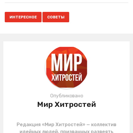
t
P
,
a
ИНТЕРЕСНОЕ
СОВЕТЫ
g
i
n
a
t
i
o
n
Опубликовано
Мир Хитростей
Редакция «Мир Хитростей» — коллектив
идейных людей, призванных развеять