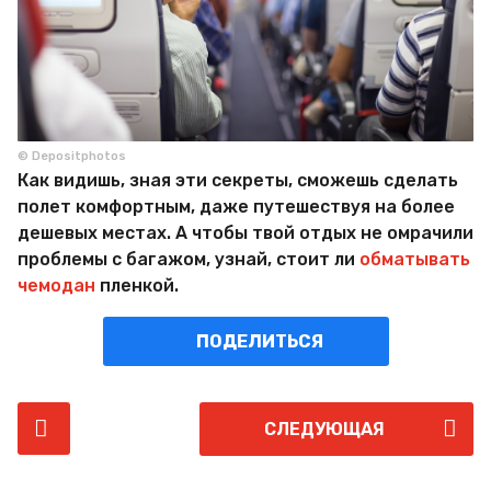
© Depositphotos
Как видишь, зная эти секреты, сможешь сделать
полет комфортным, даже путешествуя на более
дешевых местах. А чтобы твой отдых не омрачили
проблемы с багажом, узнай, стоит ли
обматывать
чемодан
пленкой.
ПОДЕЛИТЬСЯ
P
СЛЕДУЮЩАЯ
o
s