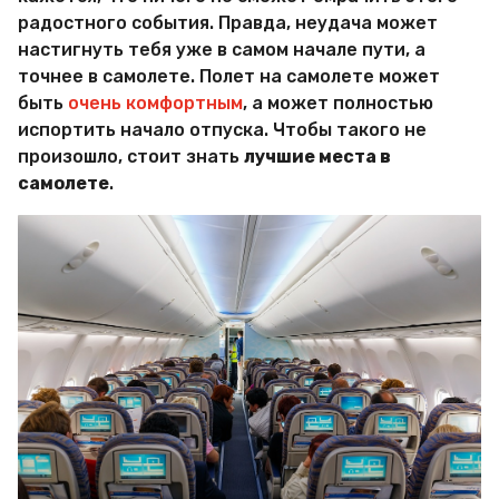
М
радостного события. Правда, неудача может
и
настигнуть тебя уже в самом начале пути, а
р
точнее в самолете. Полет на самолете может
Х
и
быть
очень комфортным
, а может полностью
т
испортить начало отпуска. Чтобы такого не
р
произошло, стоит знать
лучшие места в
о
самолете
.
с
т
е
й