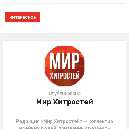
t
P
a
ИНТЕРЕСНОЕ
g
i
n
a
t
i
o
n
Опубликовано
Мир Хитростей
Редакция «Мир Хитростей» — коллектив
идейных людей, призванных развеять