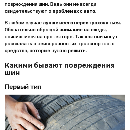
и
повреждения шин. Ведь они не всегда
р
свидетельствуют о
проблемах с авто
.
Х
и
т
В любом случае
лучше всего перестраховаться
.
р
Обязательно обращай внимание на следы,
о
появившиеся на протекторе. Так как они могут
с
рассказать о неисправностях транспортного
т
е
средства, которые нужно решить.
й
Какими бывают повреждения
шин
Первый тип