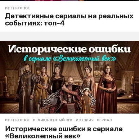
ИНТЕРЕСНОЕ
Детективные сериалы на реальных
событиях: топ-4
ИНТЕРЕСНОЕ
ВЕЛИКОЛЕПНЫЙ ВЕК
,
ИСТОРИЯ
,
СЕРИАЛ
Исторические ошибки в сериале
«Великолепный век»