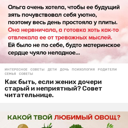
ИНТЕРЕСНОЕ
,
СОВЕТЫ
ДЕТИ
,
ДОЧЬ
,
ПСИХОЛОГИЯ
,
РОДИТЕЛИ
,
СЕМЬЯ
,
СОВЕТЫ
Как быть, если жених дочери
старый и неприятный? Совет
читательнице.