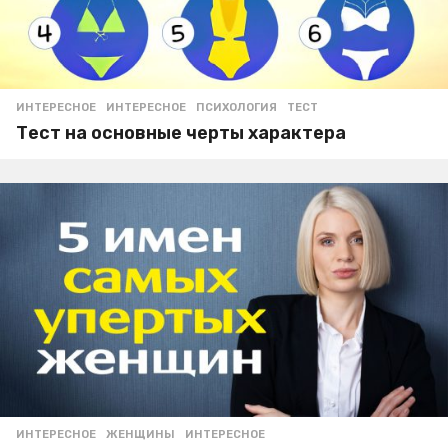
ИНТЕРЕСНОЕ
ИНТЕРЕСНОЕ
,
ПСИХОЛОГИЯ
,
ТЕСТ
Тест на основные черты характера
ИНТЕРЕСНОЕ
ЖЕНЩИНЫ
,
ИНТЕРЕСНОЕ