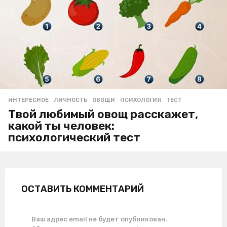
ИНТЕРЕСНОЕ
ЛИЧНОСТЬ
,
ОВОЩИ
,
ПСИХОЛОГИЯ
,
ТЕСТ
Твой любимый овощ расскажет,
какой ты человек:
психологический тест
ОСТАВИТЬ КОММЕНТАРИЙ
Ваш адрес email не будет опубликован.