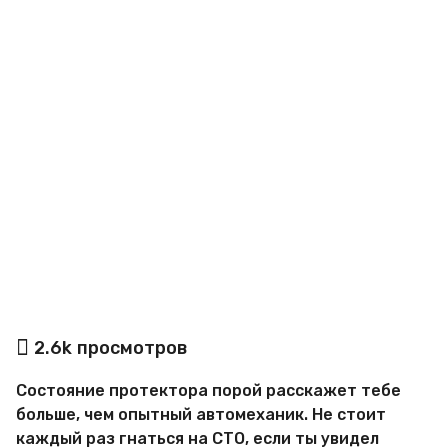
a
g
o
а
2.6k
просмотров
в
т
Состояние протектора порой расскажет тебе
о
р
больше, чем опытный автомеханик. Не стоит
М
каждый раз гнаться на СТО, если ты увидел