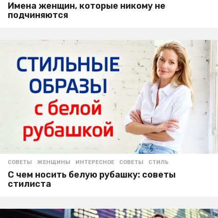
Имена женщин, которые никому не
подчиняются
СОВЕТЫ
ЖЕНЩИНЫ
,
ИНТЕРЕСНОЕ
,
СОВЕТЫ
,
СТИЛЬ
С чем носить белую рубашку: советы
стилиста