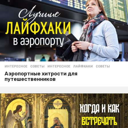
ИНТЕРЕСНОЕ
,
СОВЕТЫ
ИНТЕРЕСНОЕ
,
ЛАЙФХАКИ
,
СОВЕТЫ
Аэропортные хитрости для
путешественников