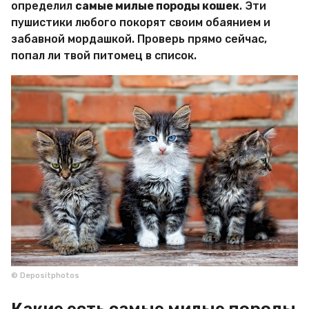
определил
самые милые породы кошек
. Эти
е
р
пушистики любого покорят своим обаянием и
и
забавной мордашкой. Проверь прямо сейчас,
я
попал ли твой питомец в список.
К
а
м
и
н
с
к
а
я
© Depositphotos
Какие есть самые милые породы