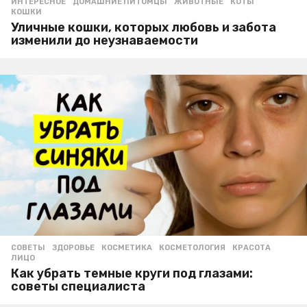
ИНТЕРЕСНОЕ
ДОМАШНИЕ ПИТОМЦЫ
,
ЖИВОТНЫЕ
,
КОТЫ
,
КОШКИ
Уличные кошки, которых любовь и забота
изменили до неузнаваемости
СОВЕТЫ
ЗДОРОВЬЕ
,
КОСМЕТИКА
,
КОСМЕТОЛОГИЯ
,
КРАСОТА
,
ЛИЦО
Как убрать темные круги под глазами:
советы специалиста