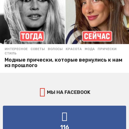
ИНТЕРЕСНОЕ
,
СОВЕТЫ
ВОЛОСЫ
,
КРАСОТА
,
МОДА
,
ПРИЧЕСКИ
,
СТИЛЬ
Модные прически, которые вернулись к нам
из прошлого
МЫ НА FACEBOOK
116