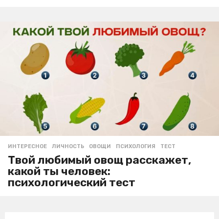
ИНТЕРЕСНОЕ
ЛИЧНОСТЬ
,
ОВОЩИ
,
ПСИХОЛОГИЯ
,
ТЕСТ
Твой любимый овощ расскажет,
какой ты человек:
психологический тест