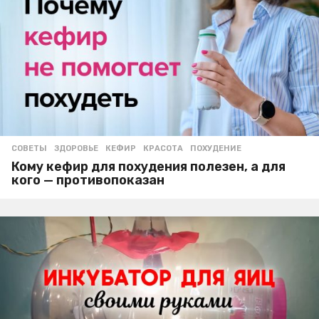
СОВЕТЫ
ЗДОРОВЬЕ
,
КЕФИР
,
КРАСОТА
,
ПОХУДЕНИЕ
Кому кефир для похудения полезен, а для
кого — противопоказан