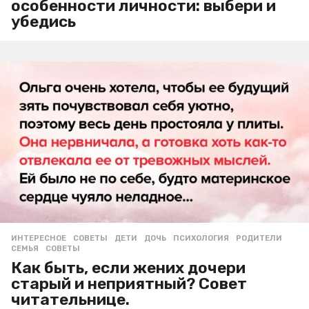
особенности личности: выбери и
убедись
ИНТЕРЕСНОЕ
,
СОВЕТЫ
ДЕТИ
,
ДОЧЬ
,
ПСИХОЛОГИЯ
,
РОДИТЕЛИ
,
СЕМЬЯ
,
СОВЕТЫ
Как быть, если жених дочери
старый и неприятный? Совет
читательнице.