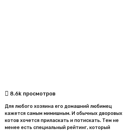
a
g
o
а
8.6k
просмотров
в
т
Для любого хозяина его домашний любимец
о
р
кажется самым мимишным. И обычных дворовых
В
котов хочется приласкать и потискать. Тем не
а
менее есть специальный рейтинг, который
л