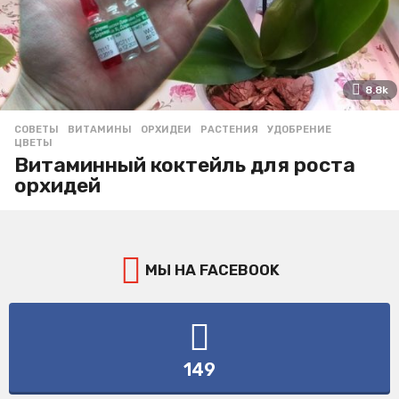
8.8k
СОВЕТЫ
ВИТАМИНЫ
,
ОРХИДЕИ
,
РАСТЕНИЯ
,
УДОБРЕНИЕ
,
ЦВЕТЫ
Витаминный коктейль для роста
орхидей
МЫ НА FACEBOOK
149