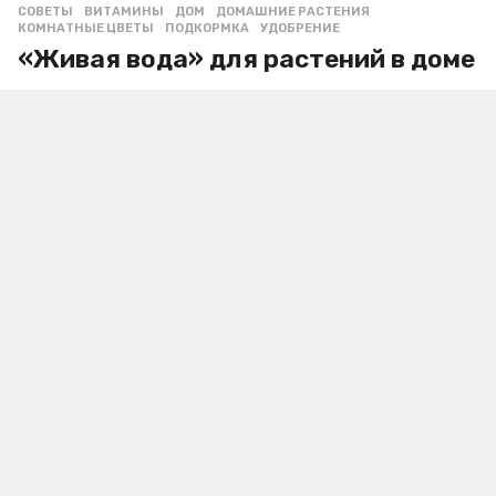
СОВЕТЫ
ВИТАМИНЫ
,
ДОМ
,
ДОМАШНИЕ РАСТЕНИЯ
,
КОМНАТНЫЕ ЦВЕТЫ
,
ПОДКОРМКА
,
УДОБРЕНИЕ
«Живая вода» для растений в доме