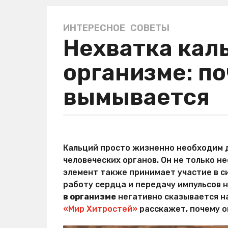
ИНТЕРЕСНОЕ
,
СОВЕТЫ
4
Нехватка кал
г
о
организме: по
д
а
вымывается
a
g
o
4
а
г
в
Кальций просто жизненно необходим 
о
т
человеческих органов. Он не только н
о
д
р
элемент также принимает участие в с
а
В
работу сердца и передачу импульсов 
a
а
в организме
негативно сказывается н
л
g
е
«Мир Хитростей»
расскажет, почему о
o
р