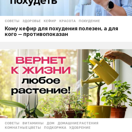
СОВЕТЫ
ЗДОРОВЬЕ
,
КЕФИР
,
КРАСОТА
,
ПОХУДЕНИЕ
Кому кефир для похудения полезен, а для
кого — противопоказан
СОВЕТЫ
ВИТАМИНЫ
,
ДОМ
,
ДОМАШНИЕ РАСТЕНИЯ
,
КОМНАТНЫЕ ЦВЕТЫ
,
ПОДКОРМКА
,
УДОБРЕНИЕ