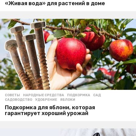
«Живая вода» для растений в доме
СОВЕТЫ
НАРОДНЫЕ СРЕДСТВА
,
ПОДКОРМКА
,
САД
,
САДОВОДСТВО
,
УДОБРЕНИЕ
,
ЯБЛОКИ
Подкормка для яблони, которая
гарантирует хороший урожай