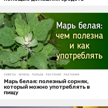
СОВЕТЫ
ЗЕЛЕНЬ
,
ПОЛЬЗА
,
РАСТЕНИЕ
,
РАСТЕНИЯ
Марь белая: полезный сорняк,
который можно употреблять в
пищу