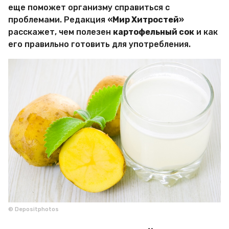
и
еще поможет организму справиться с
р
проблемами. Редакция
«Мир Хитростей»
Х
и
расскажет, чем полезен
картофельный сок
и как
т
его правильно готовить для употребления.
р
о
с
т
е
й
© Depositphotos