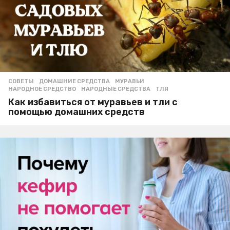
СОВЕТЫ
ДОМАШНИЕ СРЕДСТВА
,
МУРАВЬИ
,
НАРОДНОЕ СРЕДСТВО
,
НАРОДНЫЕ СРЕДСТВА
,
ТЛЯ
Как избавиться от муравьев и тли с
помощью домашних средств