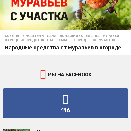
СОВЕТЫ
ВРЕДИТЕЛИ
,
ДАЧА
,
ДОМАШНИЕ СРЕДСТВА
,
МУРАВЬИ
,
НАРОДНЫЕ СРЕДСТВА
,
НАСЕКОМЫЕ
,
ОГОРОД
,
ТЛЯ
,
УЧАСТОК
Народные средства от муравьев в огороде
МЫ НА FACEBOOK
116