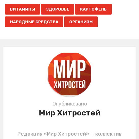
P
,
,
,
,
a
ВИТАМИНЫ
ЗДОРОВЬЕ
КАРТОФЕЛЬ
g
НАРОДНЫЕ СРЕДСТВА
ОРГАНИЗМ
i
n
a
t
i
o
n
Опубликовано
Мир Хитростей
Редакция «Мир Хитростей» — коллектив