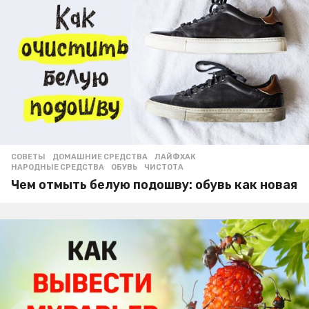
СОВЕТЫ
ДОМАШНИЕ СРЕДСТВА
,
ЛАЙФХАК
,
НАРОДНЫЕ СРЕДСТВА
,
ОБУВЬ
,
ЧИСТОТА
Чем отмыть белую подошву: обувь как новая