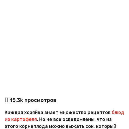
o
а
15.3k
просмотров
в
т
Каждая хозяйка знает множество рецептов
блюд
о
р
из картофеля
. Но не все осведомлены, что из
М
этого корнеплода можно выжать сок, который