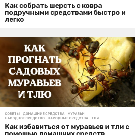
Как собрать шерсть с ковра
подручными средствами быстро и
легко
СОВЕТЫ
ДОМАШНИЕ СРЕДСТВА
,
МУРАВЬИ
,
НАРОДНОЕ СРЕДСТВО
,
НАРОДНЫЕ СРЕДСТВА
,
ТЛЯ
Как избавиться от муравьев и тли с
помощью домашних средств