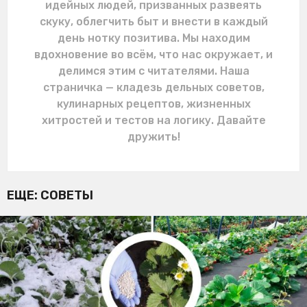
идейных людей, призванных развеять
скуку, облегчить быт и внести в каждый
день нотку позитива. Мы находим
вдохновение во всём, что нас окружает, и
делимся этим с читателями. Наша
страничка — кладезь дельных советов,
кулинарных рецептов, жизненных
хитростей и тестов на логику. Давайте
дружить!
ЕЩЕ:
СОВЕТЫ