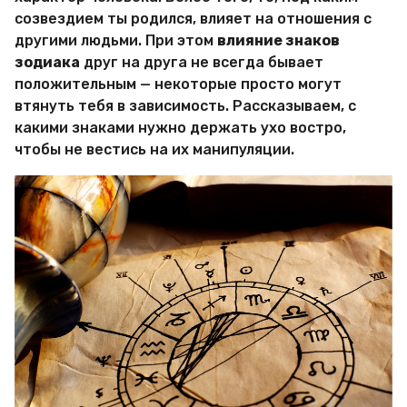
М
созвездием ты родился, влияет на отношения с
и
другими людьми. При этом
влияние знаков
р
зодиака
друг на друга не всегда бывает
Х
и
положительным — некоторые просто могут
т
втянуть тебя в зависимость. Рассказываем, с
р
какими знаками нужно держать ухо востро,
о
чтобы не вестись на их манипуляции.
с
т
е
й