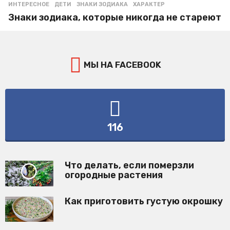
ИНТЕРЕСНОЕ
ДЕТИ
,
ЗНАКИ ЗОДИАКА
,
ХАРАКТЕР
Знаки зодиака, которые никогда не стареют
МЫ НА FACEBOOK
116
Что делать, если померзли
огородные растения
Как приготовить густую окрошку