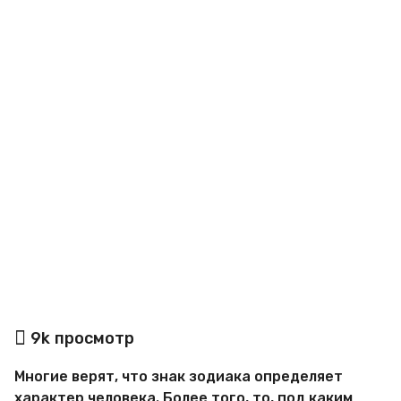
a
g
o
а
9k
просмотр
в
т
Многие верят, что знак зодиака определяет
о
р
характер человека. Более того, то, под каким