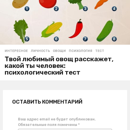
ИНТЕРЕСНОЕ
ЛИЧНОСТЬ
,
ОВОЩИ
,
ПСИХОЛОГИЯ
,
ТЕСТ
Твой любимый овощ расскажет,
какой ты человек:
психологический тест
ОСТАВИТЬ КОММЕНТАРИЙ
Ваш адрес email не будет опубликован.
Обязательные поля помечены
*