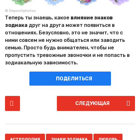
© Depositphotos
Теперь ты знаешь, какое
влияние знаков
зодиака
друг на друга может появиться в
отношениях. Безусловно, это не значит, что с
ними совсем не нужно общаться или заводить
семью. Просто будь внимателен, чтобы не
пропустить тревожные звоночки и не попасть в
зодиакальную зависимость.
ПОДЕЛИТЬСЯ
P
СЛЕДУЮЩАЯ
o
s
t
P
,
,
,
,
АСТРОЛОЛИЯ
ЗНАКИ ЗОДИАКА
ЛЮБОВЬ