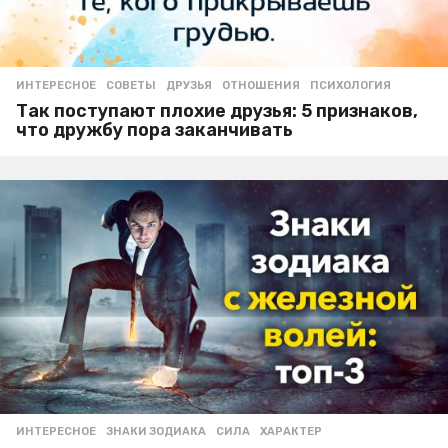
ИНТЕРЕСНОЕ
,
СОВЕТЫ
ДРУЗЬЯ
,
ОТНОШЕНИЯ
,
ПСИХОЛОГИЯ
Так поступают плохие друзья: 5 признаков,
что дружбу пора заканчивать
ИНТЕРЕСНОЕ
ЗНАКИ ЗОДИАКА
,
СИЛА
,
ХАРАКТЕР