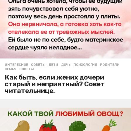
ИНТЕРЕСНОЕ
,
СОВЕТЫ
ДЕТИ
,
ДОЧЬ
,
ПСИХОЛОГИЯ
,
РОДИТЕЛИ
,
СЕМЬЯ
,
СОВЕТЫ
Как быть, если жених дочери
старый и неприятный? Совет
читательнице.