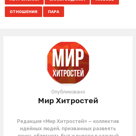
a
g
ОТНОШЕНИЯ
ПАРА
i
n
a
t
i
o
n
Опубликовано
Мир Хитростей
Редакция «Мир Хитростей» — коллектив
идейных людей, призванных развеять
скуку, облегчить быт и внести в каждый