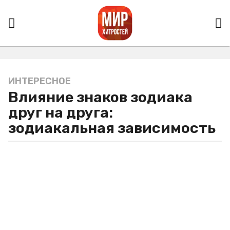
ИНТЕРЕСНОЕ
4
Влияние знаков зодиака
г
о
друг на друга:
д
зодиакальная зависимость
а
a
g
o
4
г
о
д
а