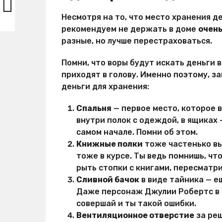
Несмотря на то, что место хранения д
рекомендуем не держать в доме
очень
разные, но лучше перестраховаться.
Помни, что воры будут искать деньги 
приходят в голову. Именно поэтому, з
деньги для хранения:
Спальня
— первое место, которое 
внутри полок с одеждой, в ящиках
самом начале. Помни об этом.
Книжные полки
тоже частенько вы
тоже в курсе. Ты ведь помнишь, ч
рыть стопки с книгами, пересматр
Сливной бачок
в виде тайника — е
Даже персонаж Джулии Робертс в “
совершай и ты такой ошибки.
Вентиляционное отверстие
за реш