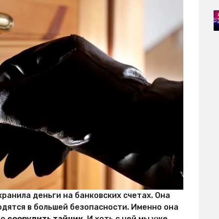
ранила деньги на банковских счетах. Она
ходятся в большей безопасности. Именно она
но
соорудить тайник
. И хоть с ней мы уже