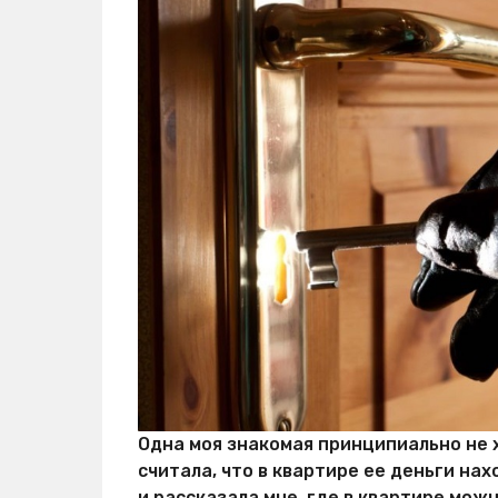
т
р
о
с
т
е
й
Одна моя знакомая принципиально не х
считала, что в квартире ее деньги на
и рассказала мне, где в квартире мож