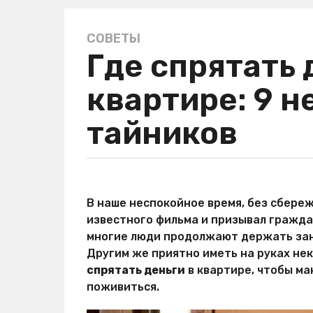
СОВЕТЫ
3
Где спрятать 
г
о
квартире: 9 
д
а
тайников
a
g
o
3
а
г
в
В наше неспокойное время, без сбереж
о
т
известного фильма и призывал граждан
о
д
р
многие люди продолжают держать зан
а
М
Другим же приятно иметь на руках нек
a
и
спрятать деньги
в квартире, чтобы м
р
g
Х
поживиться.
o
и