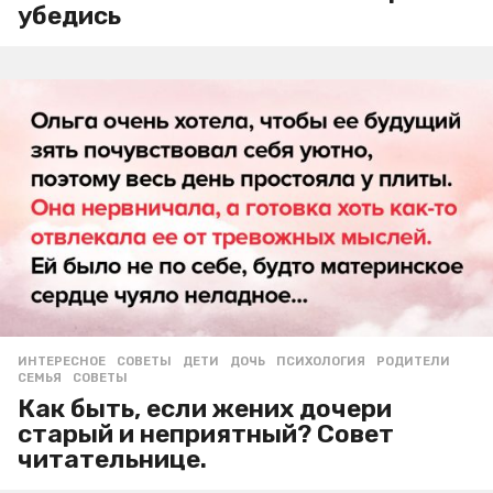
убедись
ИНТЕРЕСНОЕ
,
СОВЕТЫ
ДЕТИ
,
ДОЧЬ
,
ПСИХОЛОГИЯ
,
РОДИТЕЛИ
,
СЕМЬЯ
,
СОВЕТЫ
Как быть, если жених дочери
старый и неприятный? Совет
читательнице.