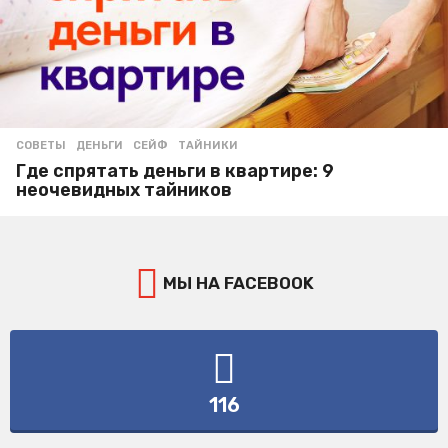
СОВЕТЫ
ДЕНЬГИ
,
СЕЙФ
,
ТАЙНИКИ
Где спрятать деньги в квартире: 9
неочевидных тайников
МЫ НА FACEBOOK
116