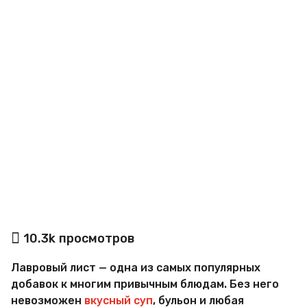
a
g
o
а
10.3k
просмотров
в
т
Лавровый лист — одна из самых популярных
о
р
добавок к многим привычным блюдам. Без него
М
невозможен
вкусный суп
, бульон и любая