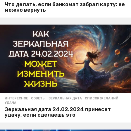
Что делать, если банкомат забрал карту: ее
можно вернуть
ИНТЕРЕСНОЕ
,
СОВЕТЫ
ЗЕРКАЛЬНАЯ ДАТА
,
СПИСОК ЖЕЛАНИЙ
,
УДАЧА
Зеркальная дата 24.02.2024 принесет
удачу, если сделаешь это