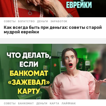
СОВЕТЫ
БОГАТСТВО
,
ДЕНЬГИ
,
ЗАРАБОТОК
Как всегда быть при деньгах: советы старой
мудрой еврейки
СОВЕТЫ
БАНКОМАТ
,
ДЕНЬГИ
,
КАРТА
,
ЛАЙФХАК