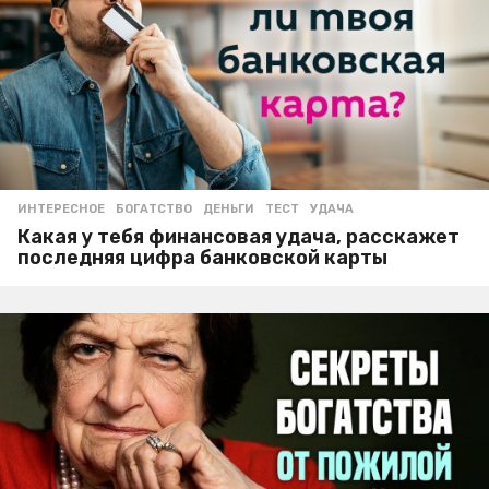
ИНТЕРЕСНОЕ
БОГАТСТВО
,
ДЕНЬГИ
,
ТЕСТ
,
УДАЧА
Какая у тебя финансовая удача, расскажет
последняя цифра банковской карты