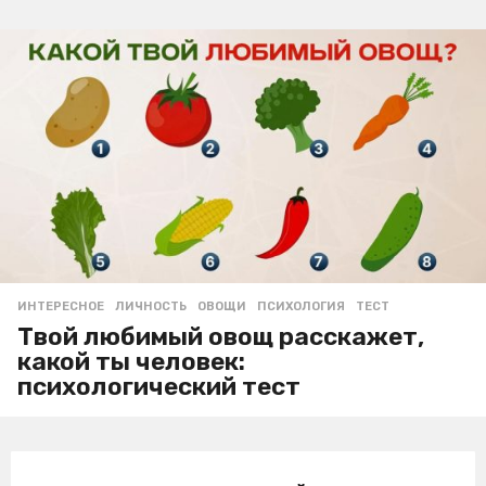
ИНТЕРЕСНОЕ
ЛИЧНОСТЬ
,
ОВОЩИ
,
ПСИХОЛОГИЯ
,
ТЕСТ
Твой любимый овощ расскажет,
какой ты человек:
психологический тест