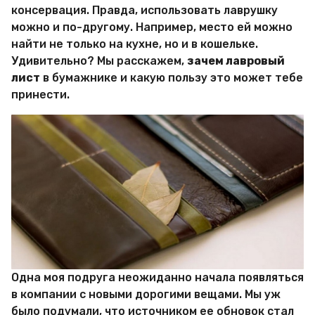
и
консервация. Правда, использовать лаврушку
р
можно и по-другому. Например, место ей можно
Х
и
найти не только на кухне, но и в кошельке.
т
Удивительно? Мы расскажем,
зачем лавровый
р
лист
в бумажнике и какую пользу это может тебе
о
принести.
с
т
е
й
Одна моя подруга неожиданно начала появляться
в компании с новыми дорогими вещами. Мы уж
было подумали, что источником ее обновок стал