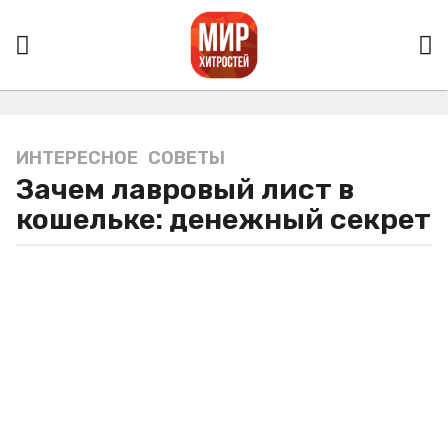
ИНТЕРЕСНОЕ
,
СОВЕТЫ
3
Зачем лавровый лист в
г
о
кошельке: денежный секрет
д
а
a
g
o
3
г
о
д
а