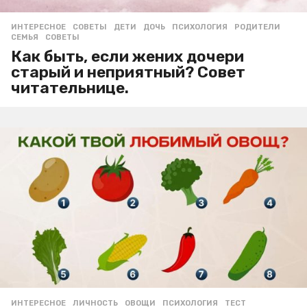
ИНТЕРЕСНОЕ
,
СОВЕТЫ
ДЕТИ
,
ДОЧЬ
,
ПСИХОЛОГИЯ
,
РОДИТЕЛИ
,
СЕМЬЯ
,
СОВЕТЫ
Как быть, если жених дочери
старый и неприятный? Совет
читательнице.
ИНТЕРЕСНОЕ
ЛИЧНОСТЬ
,
ОВОЩИ
,
ПСИХОЛОГИЯ
,
ТЕСТ