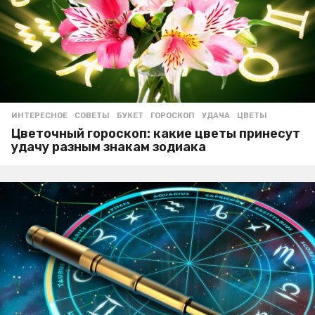
ИНТЕРЕСНОЕ
,
СОВЕТЫ
БУКЕТ
,
ГОРОСКОП
,
УДАЧА
,
ЦВЕТЫ
Цветочный гороскоп: какие цветы принесут
удачу разным знакам зодиака