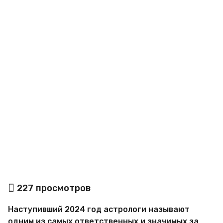
a
g
o
а
227
просмотров
в
т
Наступивший 2024 год астрологи называют
о
р
одним из самых ответственных и значимых за