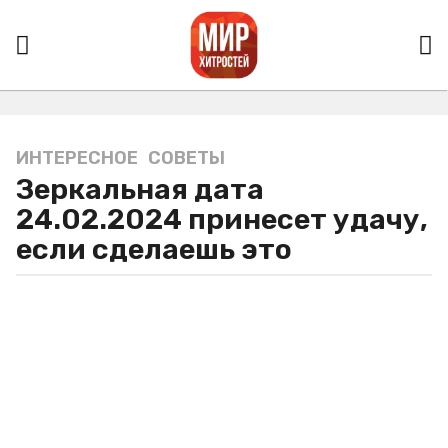
ИНТЕРЕСНОЕ
,
СОВЕТЫ
2
Зеркальная дата
г
о
24.02.2024 принесет удачу,
д
если сделаешь это
а
a
g
o
2
г
о
д
а