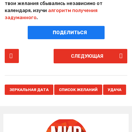
твои желания сбывались независимо от
календаря, изучи
алгоритм получения
задуманного
.
ПОДЕЛИТЬСЯ
P
СЛЕДУЮЩАЯ
o
s
t
P
,
,
a
ЗЕРКАЛЬНАЯ ДАТА
СПИСОК ЖЕЛАНИЙ
УДАЧА
g
i
n
a
t