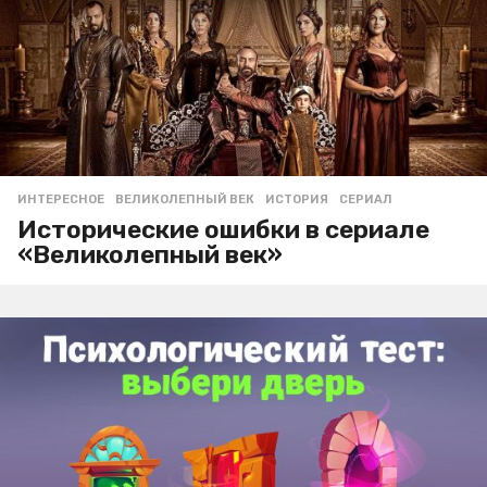
ИНТЕРЕСНОЕ
ВЕЛИКОЛЕПНЫЙ ВЕК
,
ИСТОРИЯ
,
СЕРИАЛ
Исторические ошибки в сериале
«Великолепный век»