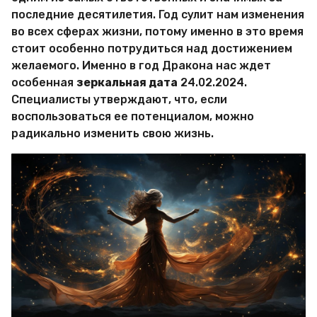
М
последние десятилетия. Год сулит нам изменения
и
во всех сферах жизни, потому именно в это время
р
стоит особенно потрудиться над достижением
Х
и
желаемого. Именно в год Дракона нас ждет
т
особенная
зеркальная дата
24.02.2024.
р
Специалисты утверждают, что, если
о
воспользоваться ее потенциалом, можно
с
т
радикально изменить свою жизнь.
е
й