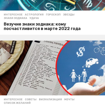
ИНТЕРЕСНОЕ
АСТРОЛОГИЯ
,
ГОРОСКОП
,
ЗВЕЗДЫ
,
ЗНАКИ ЗОДИАКА
,
УДАЧА
Везучие знаки зодиака: кому
посчастливится в марте 2022 года
ИНТЕРЕСНОЕ
,
СОВЕТЫ
ВИЗУАЛИЗАЦИЯ
,
МЕЧТЫ
,
СПИСОК ЖЕЛАНИЙ