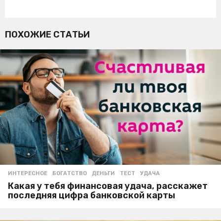
ПОХОЖИЕ СТАТЬИ
ИНТЕРЕСНОЕ
БОГАТСТВО
,
ДЕНЬГИ
,
ТЕСТ
,
УДАЧА
Какая у тебя финансовая удача, расскажет
последняя цифра банковской карты