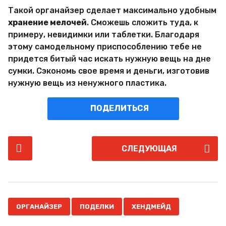
Такой органайзер сделает максимально удобным
хранение мелочей
. Сможешь сложить туда, к
примеру, невидимки или таблетки. Благодаря
этому самодельному приспособлению тебе не
придется битый час искать нужную вещь на дне
сумки. Сэкономь свое время и деньги, изготовив
нужную вещь из ненужного пластика.
ПОДЕЛИТЬСЯ
P
СЛЕДУЮЩАЯ
o
s
t
P
,
,
a
ОРГАНАЙЗЕР
ПОДЕЛКИ
ХЕНДМЕЙД
g