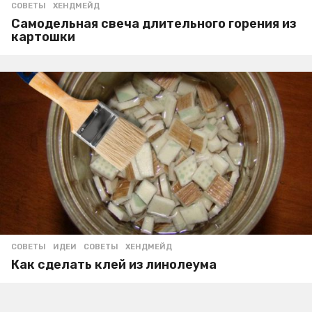
СОВЕТЫ
,
ХЕНДМЕЙД
Самодельная свеча длительного горения из
картошки
СОВЕТЫ
ИДЕИ
,
СОВЕТЫ
,
ХЕНДМЕЙД
Как сделать клей из линолеума