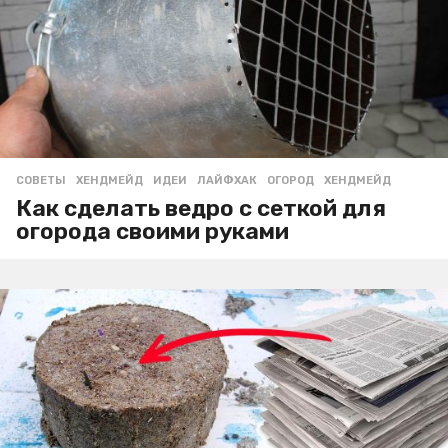
СОВЕТЫ
,
ХЕНДМЕЙД
ИДЕИ
,
ЛАЙФХАК
,
ОГОРОД
,
ХЕНДМЕЙД
Как сделать ведро с сеткой для
огорода своими руками