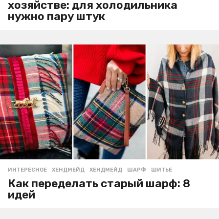
хозяйстве: для холодильника
нужно пару штук
ИНТЕРЕСНОЕ
,
ХЕНДМЕЙД
ХЕНДМЕЙД
,
ШАРФ
,
ШИТЬЕ
Как переделать старый шарф: 8
идей