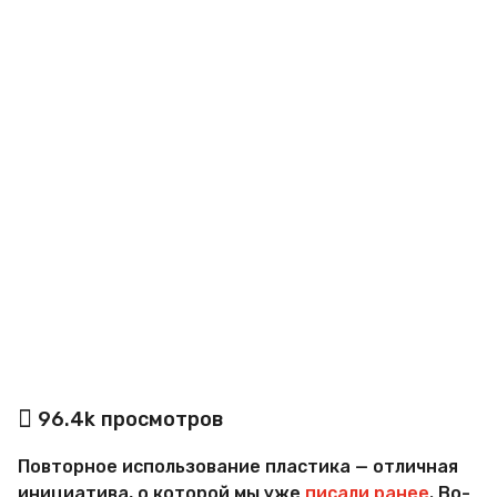
o
а
96.4k
просмотров
в
т
Повторное использование пластика — отличная
о
р
инициатива, о которой мы уже
писали ранее
. Во-