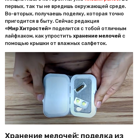
М
первых, так ты не вредишь окружающей среде.
и
Во-вторых, получаешь поделку, которая точно
р
пригодится в быту. Сейчас редакция
Х
и
«Мир Хитростей»
поделится с тобой отличным
т
лайфхаком, как упростить
хранение мелочей
с
р
помощью крышки от влажных салфеток.
о
с
т
е
й
Хранение мелочей: поделка из