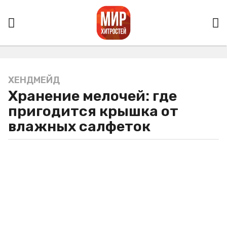
ХЕНДМЕЙД
5
Хранение мелочей: где
л
е
пригодится крышка от
т
влажных салфеток
a
g
o
5
л
е
т
a
g