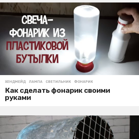
ХЕНДМЕЙД
ЛАМПА
,
СВЕТИЛЬНИК
,
ФОНАРИК
Как сделать фонарик своими
руками