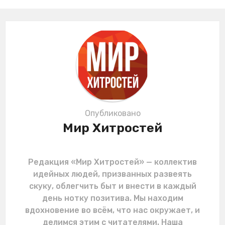
i
n
a
t
i
o
n
Опубликовано
Мир Хитростей
Редакция «Мир Хитростей» — коллектив
идейных людей, призванных развеять
скуку, облегчить быт и внести в каждый
день нотку позитива. Мы находим
вдохновение во всём, что нас окружает, и
делимся этим с читателями. Наша