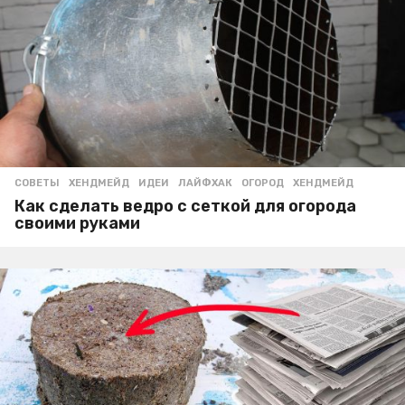
СОВЕТЫ
,
ХЕНДМЕЙД
ИДЕИ
,
ЛАЙФХАК
,
ОГОРОД
,
ХЕНДМЕЙД
Как сделать ведро с сеткой для огорода
своими руками