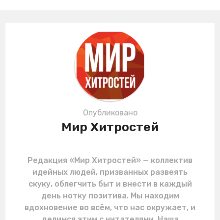
P
a
g
i
n
a
t
i
o
Опубликовано
n
Мир Хитростей
Редакция «Мир Хитростей» — коллектив
идейных людей, призванных развеять
скуку, облегчить быт и внести в каждый
день нотку позитива. Мы находим
вдохновение во всём, что нас окружает, и
делимся этим с читателями. Наша