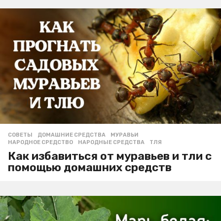
СОВЕТЫ
ДОМАШНИЕ СРЕДСТВА
,
МУРАВЬИ
,
НАРОДНОЕ СРЕДСТВО
,
НАРОДНЫЕ СРЕДСТВА
,
ТЛЯ
Как избавиться от муравьев и тли с
помощью домашних средств