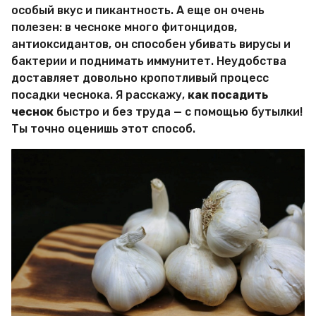
и
особый вкус и пикантность. А еще он очень
р
полезен: в чесноке много фитонцидов,
Х
и
антиоксидантов, он способен убивать вирусы и
т
бактерии и поднимать иммунитет. Неудобства
р
доставляет довольно кропотливый процесс
о
посадки чеснока. Я расскажу,
как посадить
с
т
чеснок
быстро и без труда — с помощью бутылки!
е
Ты точно оценишь этот способ.
й