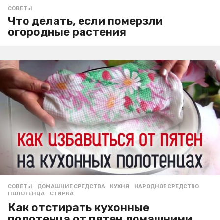
СОВЕТЫ
Что делать, если померзли
огородные растения
СОВЕТЫ
ДОМАШНИЕ СРЕДСТВА
,
КУХНЯ
,
НАРОДНОЕ СРЕДСТВО
,
ПОЛОТЕНЦА
,
СТИРКА
Как отстирать кухонные
полотенца от пятен домашними