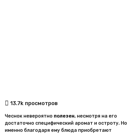
a
g
o
а
13.7k
просмотров
в
т
Чеснок невероятно
полезен
, несмотря на его
о
р
достаточно специфический аромат и остроту. Но
М
именно благодаря ему блюда приобретают