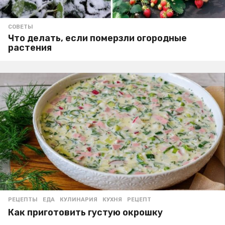
СОВЕТЫ
Что делать, если померзли огородные
растения
РЕЦЕПТЫ
ЕДА
,
КУЛИНАРИЯ
,
КУХНЯ
,
РЕЦЕПТ
Как приготовить густую окрошку