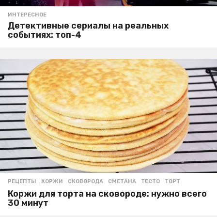
ИНТЕРЕСНОЕ
Детективные сериалы на реальных
событиях: топ-4
РЕЦЕПТЫ
КОРЖИ
,
СКОВОРОДА
,
СМЕТАНА
,
ТЕСТО
,
ТОРТ
Коржи для торта на сковороде: нужно всего
30 минут