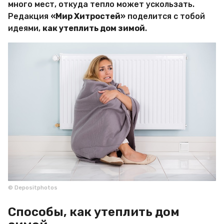
много мест, откуда тепло может ускользать.
Х
и
Редакция
«Мир Хитростей»
поделится с тобой
т
идеями,
как утеплить дом зимой
.
р
о
с
т
е
й
© Depositphotos
Способы, как утеплить дом