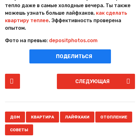
тепло даже в самые холодные вечера. Ты также
можешь узнать больше лайфхаков,
как сделать
квартиру теплее
. Эффективность проверена
опытом.
Фото на превью:
depositphotos.com
ПОДЕЛИТЬСЯ
P
СЛЕДУЮЩАЯ
o
s
t
P
,
,
,
,
a
ДОМ
КВАРТИРА
ЛАЙФХАКИ
ОТОПЛЕНИЕ
g
СОВЕТЫ
i