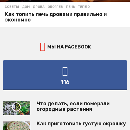
СОВЕТЫ
ДОМ
,
ДРОВА
,
ОБОГРЕВ
,
ПЕЧЬ
,
ТЕПЛО
Как топить печь дровами правильно и
экономно
МЫ НА FACEBOOK
116
Что делать, если померзли
огородные растения
Как приготовить густую окрошку