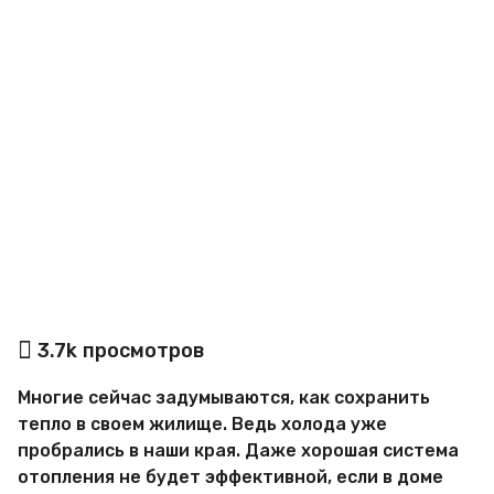
o
а
3.7k
просмотров
в
т
Многие сейчас задумываются, как сохранить
о
р
тепло в своем жилище. Ведь холода уже
М
пробрались в наши края. Даже хорошая система
и
отопления не будет эффективной, если в доме
р