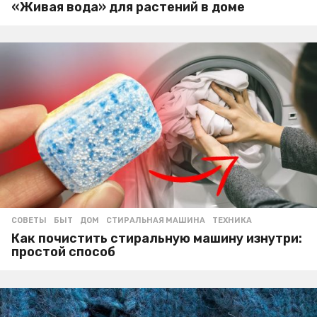
«Живая вода» для растений в доме
СОВЕТЫ
БЫТ
,
ДОМ
,
СТИРАЛЬНАЯ МАШИНА
,
ТЕХНИКА
Как почистить стиральную машину изнутри:
простой способ