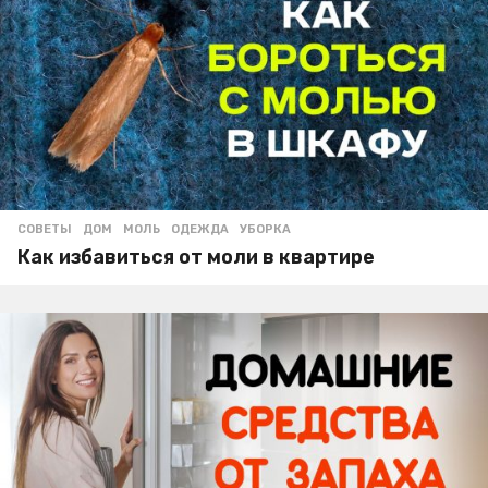
СОВЕТЫ
ДОМ
,
МОЛЬ
,
ОДЕЖДА
,
УБОРКА
Как избавиться от моли в квартире