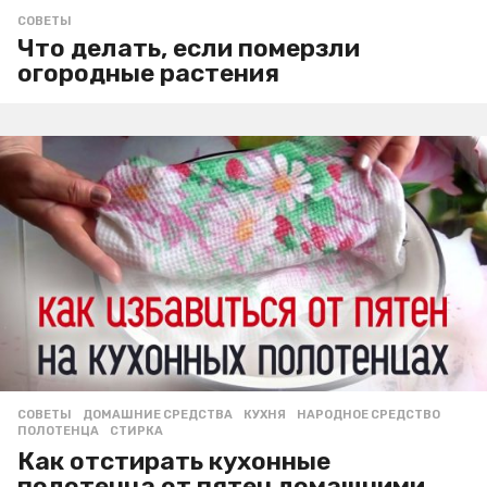
СОВЕТЫ
Что делать, если померзли
огородные растения
СОВЕТЫ
ДОМАШНИЕ СРЕДСТВА
,
КУХНЯ
,
НАРОДНОЕ СРЕДСТВО
,
ПОЛОТЕНЦА
,
СТИРКА
Как отстирать кухонные
полотенца от пятен домашними