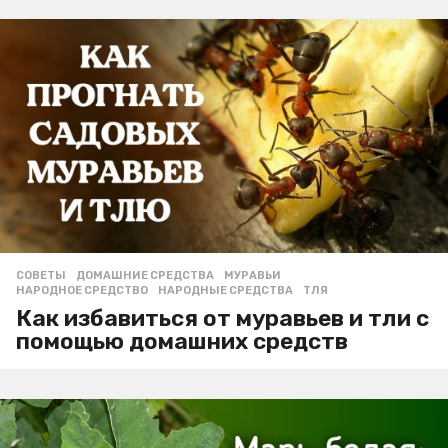
СОВЕТЫ
ДОМАШНИЕ СРЕДСТВА
,
МУРАВЬИ
,
НАРОДНОЕ СРЕДСТВО
,
НАРОДНЫЕ СРЕДСТВА
,
ТЛЯ
Как избавиться от муравьев и тли с
помощью домашних средств