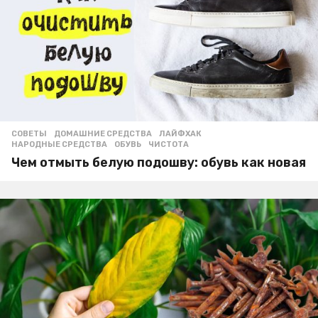
СОВЕТЫ
ДОМАШНИЕ СРЕДСТВА
,
ЛАЙФХАК
,
НАРОДНЫЕ СРЕДСТВА
,
ОБУВЬ
,
ЧИСТОТА
Чем отмыть белую подошву: обувь как новая