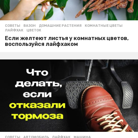
СОВЕТЫ
ВАЗОН
,
ДОМАШНИЕ РАСТЕНИЯ
,
КОМНАТНЫЕ ЦВЕТЫ
,
ЛАЙФХАК
,
ЦВЕТОК
Если желтеют листья у комнатных цветов,
воспользуйся лайфхаком
СОВЕТЫ
АВТОМОБИЛЬ
,
ЛАЙФХАК
,
МАШИНА