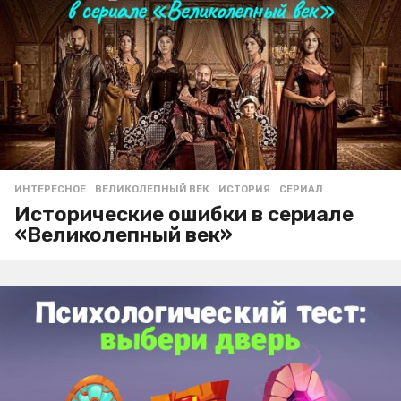
ИНТЕРЕСНОЕ
ВЕЛИКОЛЕПНЫЙ ВЕК
,
ИСТОРИЯ
,
СЕРИАЛ
Исторические ошибки в сериале
«Великолепный век»