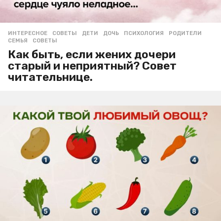
ИНТЕРЕСНОЕ
,
СОВЕТЫ
ДЕТИ
,
ДОЧЬ
,
ПСИХОЛОГИЯ
,
РОДИТЕЛИ
,
СЕМЬЯ
,
СОВЕТЫ
Как быть, если жених дочери
старый и неприятный? Совет
читательнице.