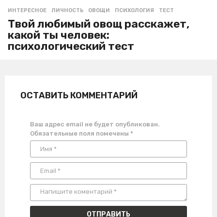
ИНТЕРЕСНОЕ
ЛИЧНОСТЬ
,
ОВОЩИ
,
ПСИХОЛОГИЯ
,
ТЕСТ
Твой любимый овощ расскажет,
какой ты человек:
психологический тест
ОСТАВИТЬ КОММЕНТАРИЙ
Ваш адрес email не будет опубликован.
Обязательные поля помечены
*