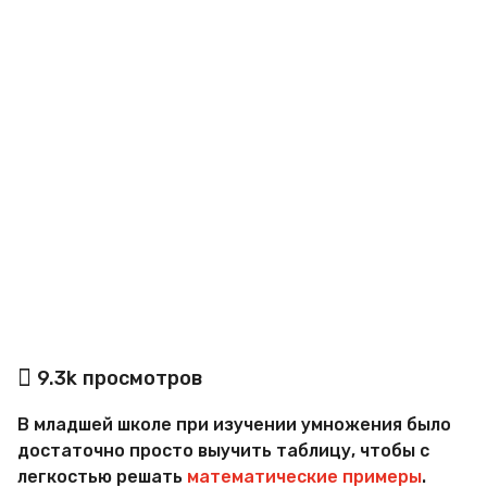
a
g
o
а
9.3k
просмотров
в
т
В младшей школе при изучении умножения было
о
р
достаточно просто выучить таблицу, чтобы с
В
легкостью решать
математические примеры
.