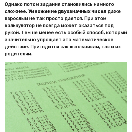
а
Однако потом задания становились намного
л
сложнее.
Умножение двухзначных чисел
даже
е
р
взрослым не так просто дается. При этом
и
калькулятор не всегда может оказаться под
я
рукой. Тем не менее есть особый способ, который
К
значительно упрощает это математическое
а
м
действие. Пригодится как школьникам, так и их
и
родителям.
н
с
к
а
я