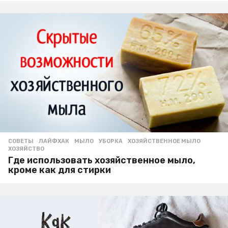
СОВЕТЫ
ЛАЙФХАК
,
МЫЛО
,
УБОРКА
,
ХОЗЯЙСТВЕННОЕ МЫЛО
,
ХОЗЯЙСТВО
Где использовать хозяйственное мыло,
кроме как для стирки