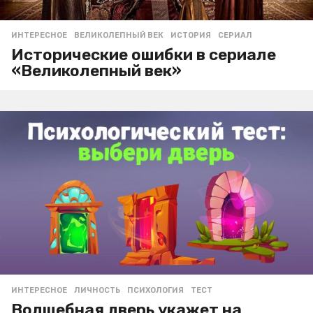
ИНТЕРЕСНОЕ
ВЕЛИКОЛЕПНЫЙ ВЕК
,
ИСТОРИЯ
,
СЕРИАЛ
Исторические ошибки в сериале
«Великолепный век»
ИНТЕРЕСНОЕ
ЛИЧНОСТЬ
,
ПСИХОЛОГИЯ
,
ТЕСТ
Волшебная дверь укажет на