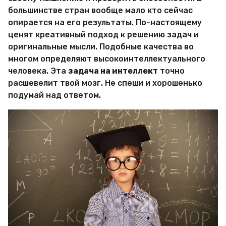
В
большинстве стран вообще мало кто сейчас
а
опирается на его результаты. По-настоящему
л
ценят креативный подход к решению задач и
е
р
оригинальные мысли. Подобные качества во
и
многом определяют высокоинтеллектуального
я
человека. Эта
задача на интеллект
точно
К
расшевелит твой мозг. Не спеши и хорошенько
а
м
подумай над ответом.
и
н
с
к
а
я