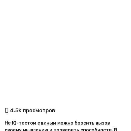
a
g
o
а
4.5k
просмотров
в
т
Не IQ-тестом единым можно бросить вызов
о
р
своему мышлению и проверить способности. В