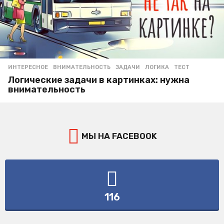
ИНТЕРЕСНОЕ
ВНИМАТЕЛЬНОСТЬ
,
ЗАДАЧИ
,
ЛОГИКА
,
ТЕСТ
Логические задачи в картинках: нужна
внимательность
МЫ НА FACEBOOK
116