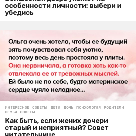
особенности личности: выбери и
убедись
ИНТЕРЕСНОЕ
,
СОВЕТЫ
ДЕТИ
,
ДОЧЬ
,
ПСИХОЛОГИЯ
,
РОДИТЕЛИ
,
СЕМЬЯ
,
СОВЕТЫ
Как быть, если жених дочери
старый и неприятный? Совет
читательнице.