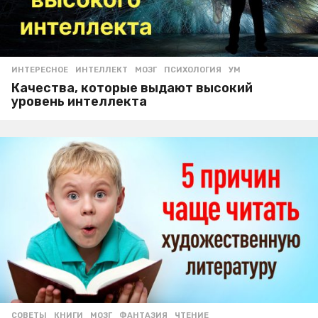
ИНТЕРЕСНОЕ
ИНТЕЛЛЕКТ
,
МОЗГ
,
ПСИХОЛОГИЯ
,
УМ
Качества, которые выдают высокий
уровень интеллекта
СОВЕТЫ
КНИГИ
,
МОЗГ
,
ФАНТАЗИЯ
,
ЧТЕНИЕ