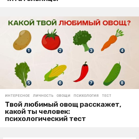
ИНТЕРЕСНОЕ
ЛИЧНОСТЬ
,
ОВОЩИ
,
ПСИХОЛОГИЯ
,
ТЕСТ
Твой любимый овощ расскажет,
какой ты человек:
психологический тест