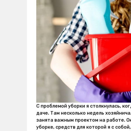
с
т
е
й
С проблемой уборки я столкнулась, ко
даче. Там несколько недель хозяйнича
занята важным проектом на работе. О
уборке, средств для которой я с собой