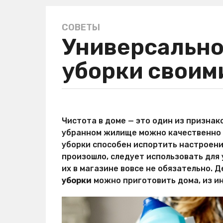
СОВЕТЫ
3
Универсально
г
о
уборки своим
д
а
a
g
а
o
в
Чистота в доме — это один из признак
3
т
убранном жилище можно качественно о
о
г
р
уборки способен испортить настроение
о
М
произошло, следует использовать для
д
и
их в магазине вовсе не обязательно. 
р
а
Х
уборки
можно приготовить дома, из ин
a
и
g
т
o
р
о