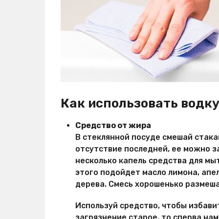
Как использовать водку
Средство от жира
В стеклянной посуде смешай стакан 
отсутствие последней, ее можно за
несколько капель средства для мы
этого подойдет масло лимона, апе
дерева. Смесь хорошенько размеша
Используй средство, чтобы избавит
загрязнение старое, то сперва нам