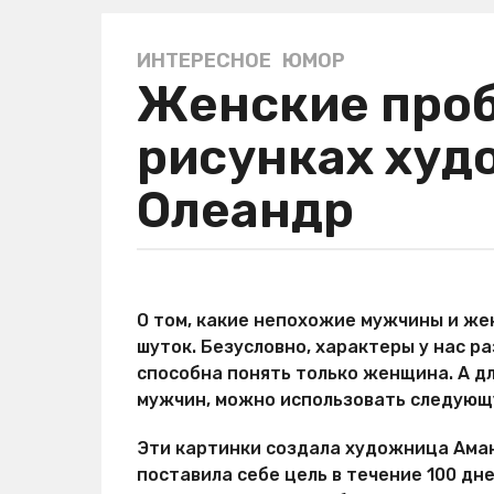
ИНТЕРЕСНОЕ
,
ЮМОР
5
Женские про
л
е
рисунках ху
т
a
Олеандр
g
o
5
л
а
е
в
О том, какие непохожие мужчины и ж
т
т
шуток. Безусловно, характеры у нас р
о
a
р
способна понять только женщина. А дл
g
М
мужчин, можно использовать следующ
o
и
р
Эти картинки создала художница Ама
Х
и
поставила себе цель в течение 100 дн