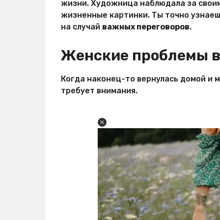
т
жизни. Художница наблюдала за своим
р
жизненные картинки. Ты точно узнаешь
о
на случай
важных переговоров
.
с
т
е
Женские проблемы в
й
Когда наконец-то вернулась домой и м
требует внимания.